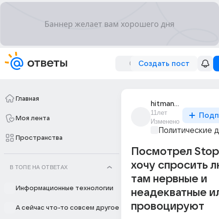
Создать пост
Главная
hitman_440
11лет
Подп
Моя лента
Изменено
Политические 
Пространства
Посмотрел Sto
хочу спросить 
В ТОПЕ НА ОТВЕТАХ
там нервные и
Информационные технологии
неадекватные ил
провоцируют
А сейчас что-то совсем другое