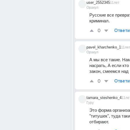
user_2552345
11лет
Оракул
Русские все преврат
криминал.
0
Ответи
pavel_kharchenko_1
11ле
Оракул
А мы все такие. Нам
насрать, А если кто
закон, смеемся над 
0
Ответи
tamara_steshenko_4
11ле
Гуру
Это форма организа
"титушек", туда так
отбирают.