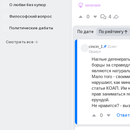
О любви без купюр
мнения
0
4
Философский вопрос
Политические дебаты
По дате
По рейтингу
Смотреть все
cincin_1
11лет
Оракул
Наглые дегенераты
борцы за справедл
являются натураль
Мало того - своими
нарушают, как мини
статьи КОАП. Им н
прав заниматься п
ерундой. 
Не нравится? - вы
0
Ответ