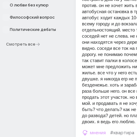
против. он не хочет жить в
О любви без купюр
автобусная остановка в тр
автобус ходит каждых 10-
Философский вопрос
всему городу и до вокзала
отдельностоящий. место т
Политические дебаты
соседей нет не слева. не 
они находятся через дерев
Смотреть все
видно. соседи все ток на 
дорогу. не понимаю почему
так ставит палки в колосе.
может мне предложить ник
жилье. все что у него есть
двушке. я никогда егр не 
безденежье. хоть и зараб
раза больше него. он все 
продать этот участок. но 
мой. и продавать я не хочу
быть? что делать? как не
до развода? детей. но пл
двоих. я ведь его люблю.
мнения
#квартира