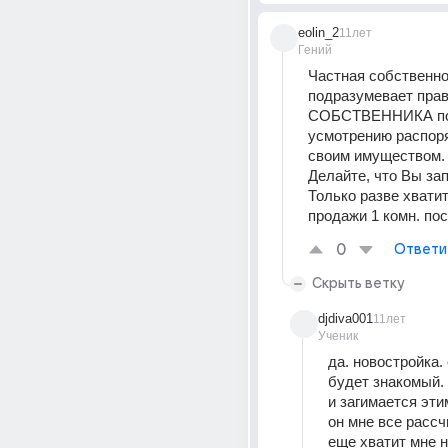
eolin_2
11лет
Гений
Частная собственно
подразумевает прав
СОБСТВЕННИКА по 
усмотрению распоря
своим имуществом.
Делайте, что Вы зап
Только разве хватит 
продажи 1 комн. пос
0
Ответи
Скрыть ветку
djdiva001
11лет
Ученик
да. новостройка. 
будет знакомый. 
и загимается этим
он мне все рассчи
еще хватит мне н