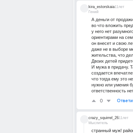
kira_estorskaia
11лет
Гений
А деньги от продажи
во что вложить пред
у него нет разумного
ориентирами на семь
он внесет и свою леп
даже не в выборе ме
жительства, что дел
Двоих детей придетс
И мужа в придачу. Т
создается впечатле
что тогда ему это не
нужно или умения бр
ответственность нет
0
Ответи
crazy_squirrel_26
11лет
Мыслитель
странный муж! район