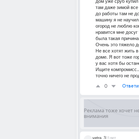
дом уже сруб купил 
там даже зимой все 
до работы там не дое
машину я не научила
огород не люблю коп
нравится мне досуг т
была такая причина 
Очень это тяжело до
Не все хотят жить в
доме. Я вот тоже го
у вас хотя бы остано
Ищите компромисс...
точно ничего не про
0
Ответи
vetra_3
11лет