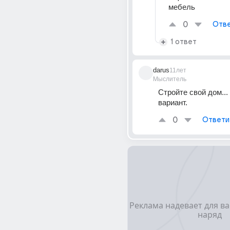
мебель
0
Отве
1 ответ
darus
11лет
Мыслитель
Стройте свой дом...
вариант.
0
Ответи