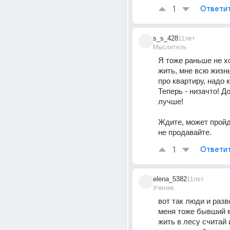
1
Ответи
s_s_428
11лет
Мыслитель
Я тоже раньше не хо
жить, мне всю жизнь
про квартиру, надо к
Теперь - низачто! Д
лучше!
Ждите, может пройдет
не продавайте.
1
Ответи
elena_5382
11лет
Ученик
вот так люди и разво
меня тоже бывший м
жить в лесу считай 