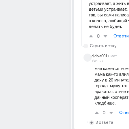
устраивает, а жить в
детьми устраивает...
так, вы сами написа
в колеса, любящий ч
делать не будет.
0
Ответи
Скрыть ветку
djdiva001
11лет
Ученик
мне кажется может
мама как-то влияе
дачу в 20 минутах
города. мужу тот 
нравится. а мне н
дачный кооперати
кладбище.
0
Отве
3 ответа