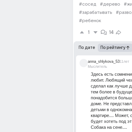
#сосед
#дерево
#жи
#зарабатывать
#разво
#ребенок
1
14
По дате
По рейтингу
anna_shlykova_53
11лет
Мыслитель
Здесь есть сомнение
любит. Любящий чел
сделал как лучше д
тем более в будуще
понадобится больше
доме. Не представля
детьми в однокомна
квартире.... Может, о
будет хотеть под эт
Собака на сене....