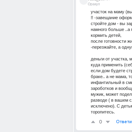
Оракул
участок на маму (в
!! -завещание оформ
стройте дом - вы за
намного больше ..а 
кормить детей,
после готовности жи
-перезжайте, а одн
деньги от участка, 
куда применить (себе
если дом будете стр
браке.. а не мама, то
инфантильный в см
зароботков и вообщ
мужик, может подели
разводе ( в вашем с
исключено). С детьм
торопитесь.
0
Ответи