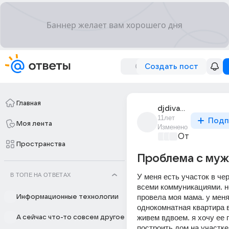
Создать пост
Главная
djdiva001
11лет
Подп
Моя лента
Изменено
От колыбели
Пространства
Проблема с муж
В ТОПЕ НА ОТВЕТАХ
У меня есть участок в чер
всеми коммуникациями. н
провела моя мама. у меня 
Информационные технологии
однокомнатная квартира в
живем вдвоем. я хочу ее п
А сейчас что-то совсем другое
построить дом на участке.