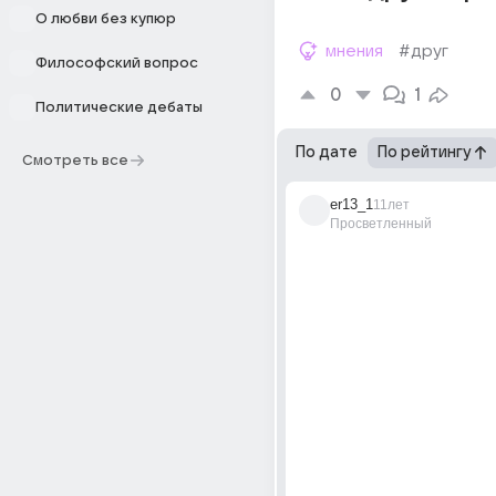
О любви без купюр
мнения
#друг
Философский вопрос
0
1
Политические дебаты
По дате
По рейтингу
Смотреть все
er13_1
11лет
Просветленный