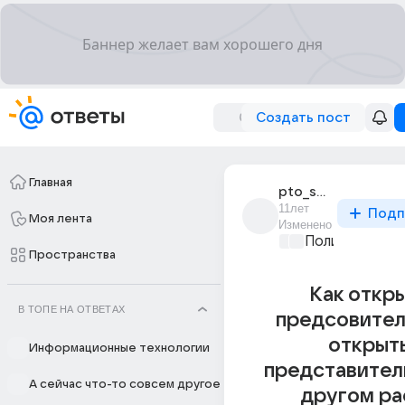
Создать пост
Главная
pto_spmk98
11лет
Подп
Моя лента
Изменено
Политические
Пространства
Как откр
В ТОПЕ НА ОТВЕТАХ
предсовител
открыт
Информационные технологии
представител
А сейчас что-то совсем другое
другом ра