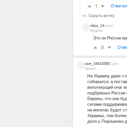
1
Ответи
Скрыть ветку
nibur_14
11лет
Мудрец
Это он России кр
0
Отве
user_54419390
11лет
Оракул
На Украину даже ста
собирался, а постав
вялотекущий очаг во
подбрюшье России и
Европы, что они буд
силами поддерживат
на могилах будет ст
Украины, тем более, 
дело у Порошенко де