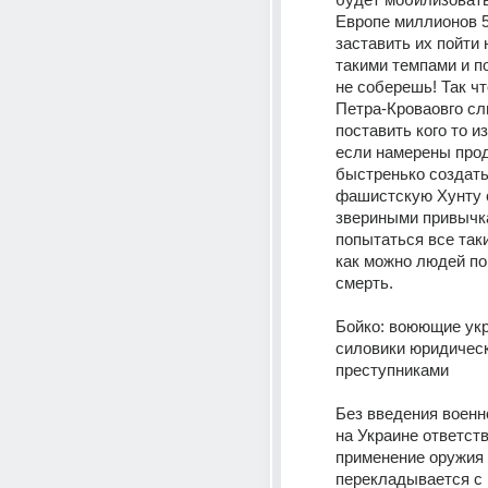
Европе миллионов 5
заставить их пойти 
такими темпами и п
не соберешь! Так чт
Петра-Кроваовго сли
поставить кого то из
если намерены прод
быстренько создать
фашистскую Хунту с
звериными привычка
попытаться все таки
как можно людей пог
смерть.
Бойко: воюющие укр
силовики юридическ
преступниками
Без введения военн
на Украине ответств
применение оружия 
перекладывается с 