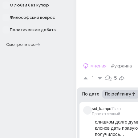
О любви без купюр
Философский вопрос
Политические дебаты
Смотреть все
мнения
#украина
1
5
По дате
По рейтингу
sid_kampo
11лет
Просветленный
слишком долго думал
клонов дать правую...
получилось...