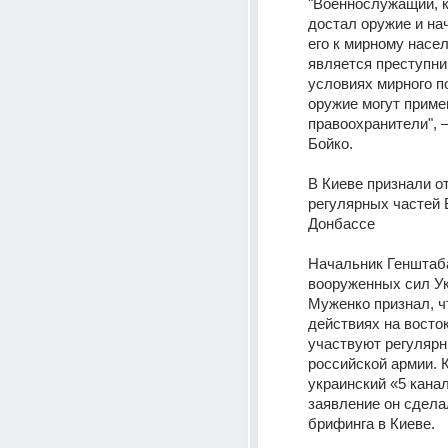
"Военнослужащий, к
достал оружие и на
его к мирному насел
является преступник
условиях мирного п
оружие могут примен
правоохранители", 
Бойко.
В Киеве признали от
регулярных частей 
Донбассе 
Начальник Генштаба
вооруженных сил Ук
Муженко признал, чт
действиях на восток
участвуют регулярн
российской армии. 
украинский «5 канал»
заявление он сделал
брифинга в Киеве.