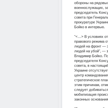
обороны на рядовых
военнослужащих, за
председатель Консу
совета при Генераль
прокуратуре Украин
Бойко в интервью.
"<…> В условиях от
правового режима о
людей на фронт — эт
людей на убой", — з
Владимир Бойко. По
председателя Консу
совета, в настоящий
Украине отсутствуе
центр командования,
стратегическое план
этим причинам, отме
следует добиваться
мобилизация происх
законных основания