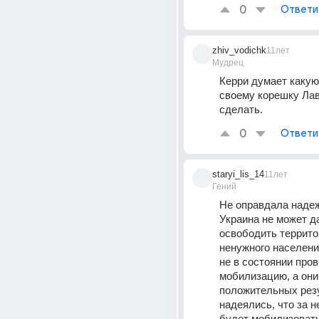
0
Ответи
zhiv_vodichk
11лет
Мудрец
Керри думает какую 
своему корешку Лав
сделать.
0
Ответи
staryi_lis_14
11лет
Гений
Не оправдала надеж
Украина не может да
освободить террито
ненужного населения
не в состоянии пров
мобилизацию, а они 
положительных резу
надеялись, что за 
будет мобилизовать