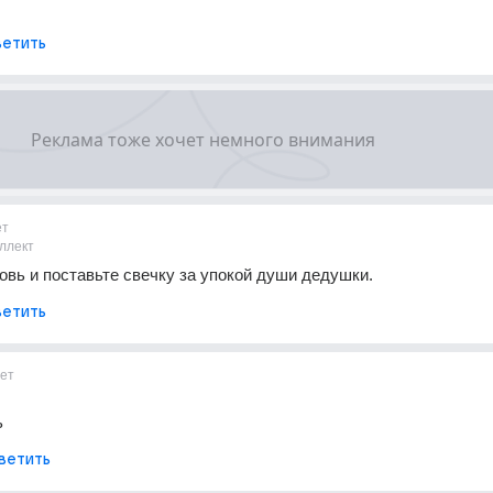
етить
ет
ллект
овь и поставьте свечку за упокой души дедушки.
етить
ет
ь
ветить