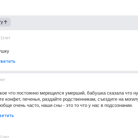
гу
11лет
ушку
ветить
лет
кое что постоянно мерещился умерший, бабушка сказала что ну
те конфет, печенья, раздайте родственникам, съездите на могилу
обще очень часто, наши сны - это то что у нас в подсознании.
ветить
11лет