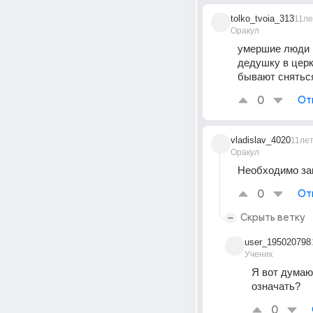
tolko_tvoia_313
11ле
Оракул
умершие люди в
дедушку в церк
бывают сняться
0
От
vladislav_4020
11ле
Оракул
Необходимо зак
0
От
Скрыть ветку
user_195020798
Ученик
Я вот думаю,
означать?
0