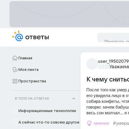
Главная
user_19502079
Уважаем
Моя лента
К чему снит
Пространства
После того как умер 
его увидела лицо в о
В ТОПЕ НА ОТВЕТАХ
собира конфеты, чтоб
говорю: зачем бабушк
Информационные технологии
весь сон молчал... я
А сейчас что-то совсем другое
мнения
#умер