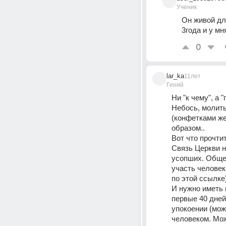
Ученик
Он живой для
3года и у м
0
lar_ka
11лет
Гений
Ни "к чему", а 
Небось, молить
(конфетками же
образом..
Вот что прочти
Связь Церкви н
усопших. Общен
участь человек
по этой ссылке)
И нужно иметь 
первые 40 дней 
упокоении (мож
человеком. Мож