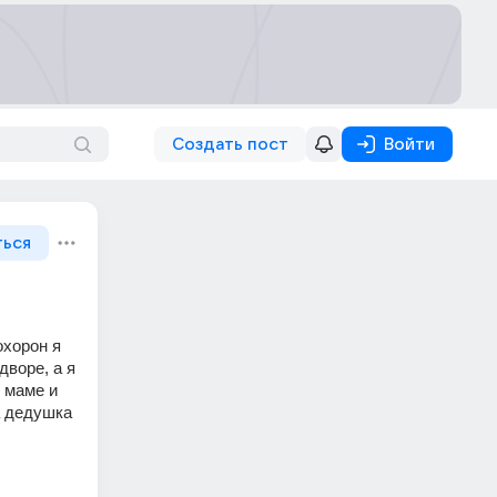
Создать пост
Войти
ться
хорон я 
воре, а я 
 маме и 
а дедушка 