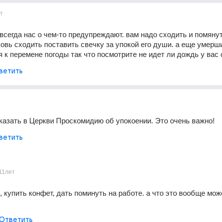
т
сегда нас о чем-то предупреждают. вам надо сходить и помянут
овь сходить поставить свечку за упокой его души. а еще умерш
 к перемене погоды так что посмотрите не идет ли дождь у вас 
ветить
т
азать в Церкви Проскомидию об упокоении. Это очень важно!
ветить
11лет
 купить конфет, дать поминуть на работе. а что это вообще може
Ответить