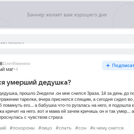
8
11лет
Изменено
Подписа
ый маг
+4
ься умерший дедушка?
дедушка, прошло 2недели .он мне снился 3раза. 1й за день до по
тражении тарелки, вчера приснился спящим, а сегодня сидел во д
 поминуть его... а бабушка что-то ругалась на него, я подошла к
а кричит на него. вот и мама ей зачем кричишь он и так умер... 
 проснулась с чувством страха
ший
#похороны
#лицо
#спать
#сон
#к чему снится