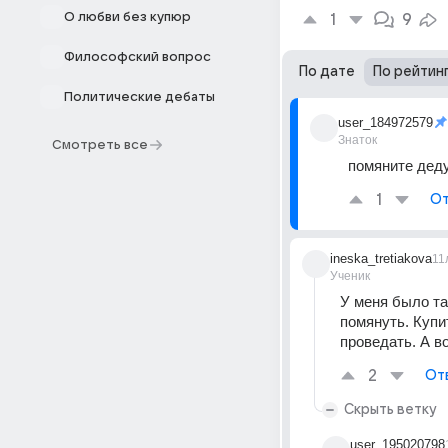
О любви без купюр
1
9
Философский вопрос
По дате
По рейтин
Политические дебаты
user_184972579
Знаток
Смотреть все
помяните дед
1
От
ineska_tretiakova
11
Ученик
У меня было та
помянуть. Купи
проведать. А во
2
От
Скрыть ветку
user_195020798