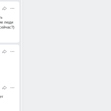
ь 
ие люди 
сейчас?)
т 