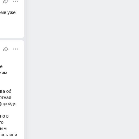
оме уже 
е 
ким 
а об 
тная 
 (пройдя 
о в 
о 
ым 
ось или 