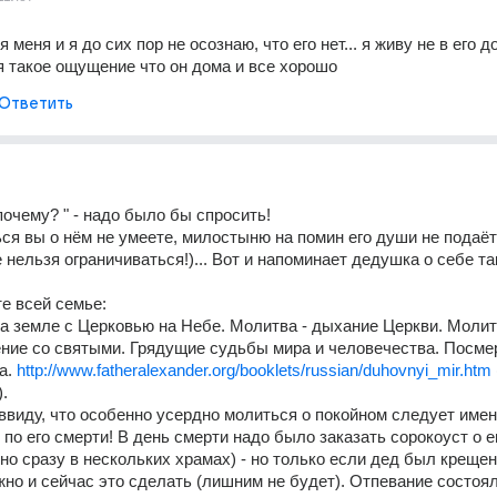
 меня и я до сих пор не осознаю, что его нет... я живу не в его д
ня такое ощущение что он дома и все хорошо
Ответить
"почему? " - надо было бы спросить!
ся вы о нём не умеете, милостыню на помин его души не подаёт
 нельзя ограничиваться!)... Вот и напоминает дедушка о себе та
те всей семье:
а земле с Церковью на Небе. Молитва - дыхание Церкви. Молитв
ие со святыми. Грядущие судьбы мира и человечества. Посмер
а. 
http://www.fatheralexander.org/booklets/russian/duhovnyi_mir.htm
.
ввиду, что особенно усердно молиться о покойном следует именн
по его смерти! В день смерти надо было заказать сорокоуст о ег
но сразу в нескольких храмах) - но только если дед был крещен
но и сейчас это сделать (лишним не будет). Отпевание состоял