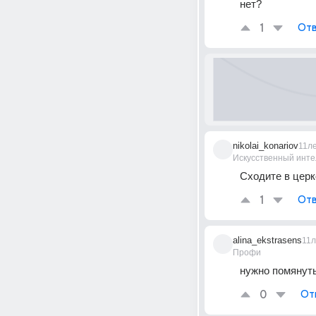
нет?
1
Отв
nikolai_konariov
11л
Искусственный инте
Сходите в церк
1
Отв
alina_ekstrasens
11л
Профи
нужно помянут
0
От