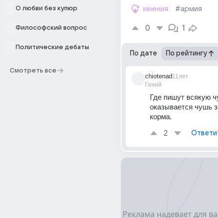
О любви без купюр
мнения
#армия
0
1
Философский вопрос
Политические дебаты
По дате
По рейтингу
Смотреть все
chiotenad
11лет
Гений
Где пишут всякую ч
оказывается чушь за
корма.
2
Ответи