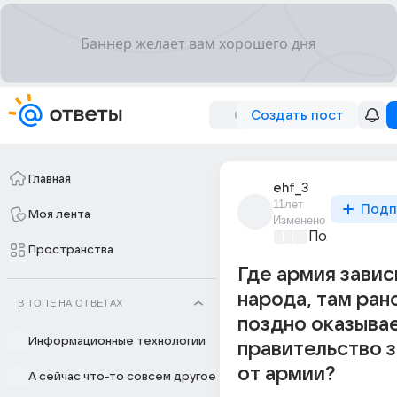
Создать пост
Главная
ehf_3
11лет
Подп
Моя лента
Изменено
Политически
Пространства
Где армия завис
народа, там ран
В ТОПЕ НА ОТВЕТАХ
поздно оказывае
Информационные технологии
правительство 
от армии?
А сейчас что-то совсем другое