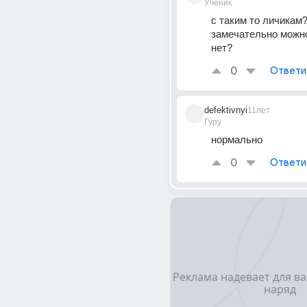
Ученик
с таким то личикам?
замечательно можно
нет?
0
Ответи
defektivnyi
11лет
Гуру
нормально
0
Ответи