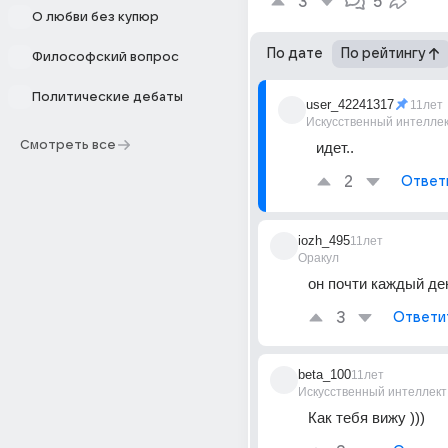
3
5
О любви без купюр
По дате
По рейтингу
Философский вопрос
Политические дебаты
user_42241317
11лет
Искусственный интелле
Смотреть все
идет..
2
Ответ
iozh_495
11лет
Оракул
он почти каждый ден
3
Ответи
beta_100
11лет
Искусственный интеллект
Как тебя вижу )))