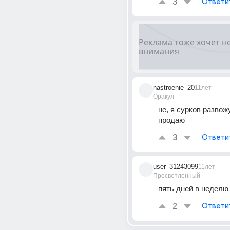
3
Ответи
nastroenie_20
11лет
Оракул
не, я сурков развожу
продаю
3
Ответи
user_31243099
11лет
Просветленный
пять дней в неделю
2
Ответи