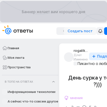
Создать пост
Главная
rogalik_31
11лет
Подп
Моя лента
Изменено
Пикантно о люб
Пространства
День сурка у 
В ТОПЕ НА ОТВЕТАХ
?)))
Информационные технологии
мнения
А сейчас что-то совсем другое