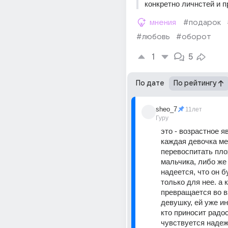
конкретно личнстей и п
мнения
#подарок
#любовь
#оборот
1
5
По дате
По рейтингу
sheo_7
11лет
Гуру
это - возрастное яв
каждая девочка ме
перевоспитать плох
мальчика, либо же 
надеется, что он б
только для нее. а к
превращается во в
девушку, ей уже ин
кто приносит радост
чувствуется надеж