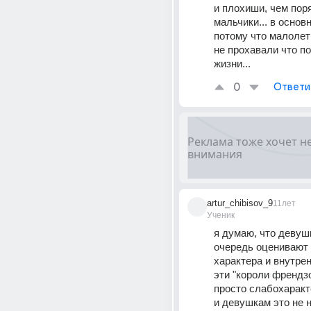
и плохиши, чем пор
мальчики... в основ
потому что малолет
не прохавали что по 
жизни...
0
Ответи
artur_chibisov_9
11лет
Ученик
я думаю, что девушк
очередь оценивают 
характера и внутрен
эти "короли френдз
просто слабохаракт
и девушкам это не н