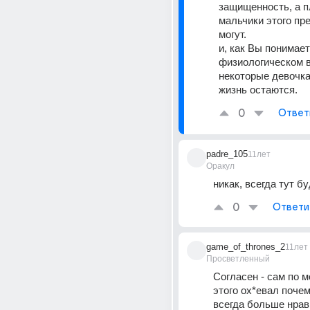
защищенность, а п
мальчики этого пре
могут.
и, как Вы понимаете
физиологическом в
некоторые девочка
жизнь остаются.
0
Ответ
padre_105
11лет
Оракул
никак, всегда тут бу
0
Ответи
game_of_thrones_2
11лет
Просветленный
Согласен - сам по м
этого ох*евал почем
всегда больше нрав