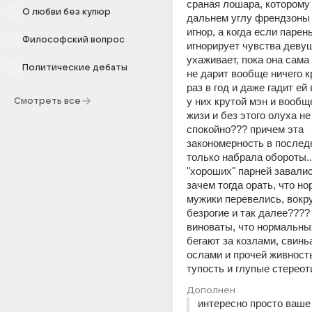
сраная лошара, которому 
О любви без купюр
дальнем углу френдзоны 
игнор, а когда если парень
Философский вопрос
игнорирует чувства девушк
ухаживает, пока она сама 
Политические дебаты
не дарит вообще ничего к
раз в год и даже гадит ей 
у них крутой мэн и вообщ
Смотреть все
жизи и без этого олуха не
спокойно??? причем эта 
закономерность в последн
только набрала обороты...
"хороших" парней завалис
зачем тогда орать, что н
мужики перевелись, вокру
безрогие и так далее????
виноваты, что нормальны
бегают за козлами, свиньа
ослами и прочей живностью
тупость и глупые стерео
Дополнен
интересно просто ваше 