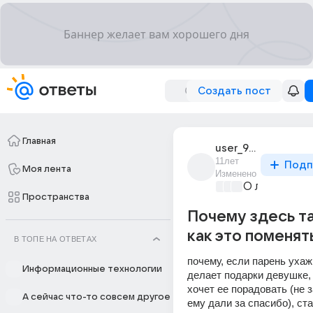
Создать пост
Главная
user_97483612
11лет
Подп
Моя лента
Изменено
О любви без
Пространства
Почему здесь та
как это поменят
В ТОПЕ НА ОТВЕТАХ
почему, если парень ухажи
Информационные технологии
делает подарки девушке, 
хочет ее порадовать (не з
А сейчас что-то совсем другое
ему дали за спасибо), стар