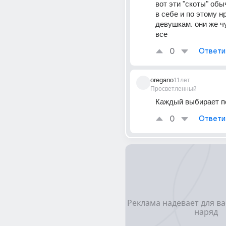
вот эти "скоты" обы
в себе и по этому нр
девушкам. они же чу
все
0
Ответи
oregano
11лет
Просветленный
Каждый выбирает по
0
Ответи