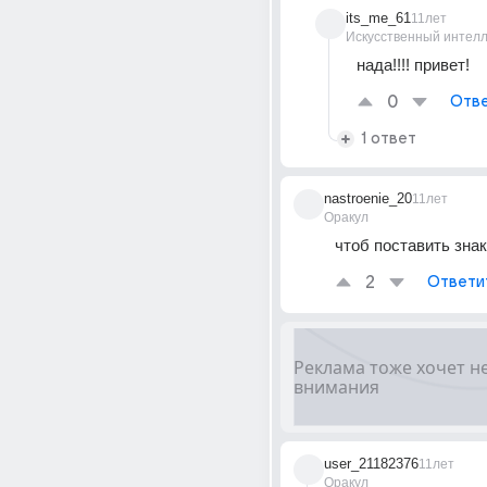
its_me_61
11лет
Искусственный интелл
нада!!!! привет!
0
Отве
1 ответ
nastroenie_20
11лет
Оракул
чтоб поставить зна
2
Ответи
user_21182376
11лет
Оракул