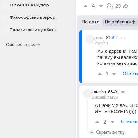
О любви без купюр
4
23
Философский вопрос
По дате
По рейтингу
Политические дебаты
panik_81
11лет
Мудрец
Смотреть все
мы с деревни, нам 
пачему вы валенки 
холодна веть зимо
1
Ответ
katerina_6340
11лет
Высший разум
А ПаЧИМУ вАС ЭТО
ИНТЕРЕСУЕТ?)))))
2
Ответи
Скрыть ветку