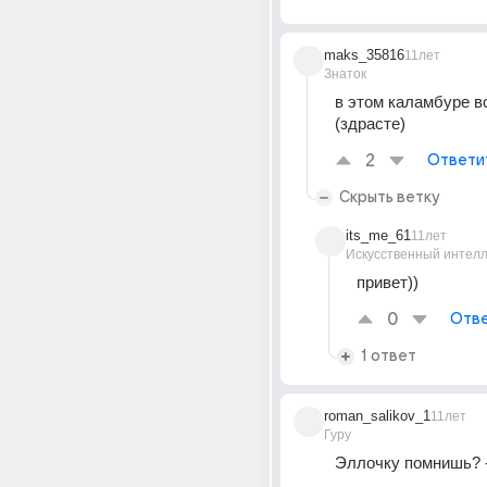
maks_35816
11лет
Знаток
в этом каламбуре вс
(здрасте)
2
Ответи
Скрыть ветку
its_me_61
11лет
Искусственный интелл
привет))
0
Отве
1 ответ
roman_salikov_1
11лет
Гуру
Эллочку помнишь? -