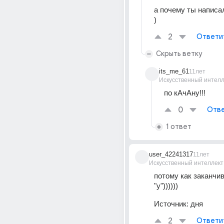
а почему ты написа
)
2
Ответи
Скрыть ветку
its_me_61
11лет
Искусственный интелл
по кАчАну!!!
0
Отве
1 ответ
user_42241317
11лет
Искусственный интеллект
потому как заканчив
"у"))))))
Источник:
дня
2
Ответи