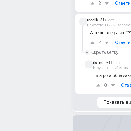
2
Ответи
rogalik_31
11лет
Искусственный интеллект
А те не все равно??
2
Ответи
Скрыть ветку
its_me_61
11лет
Искусственный интелл
ща рога обламаю!
0
Отве
Показать е