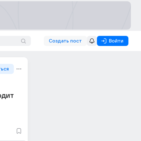
Создать пост
Войти
ться
одит