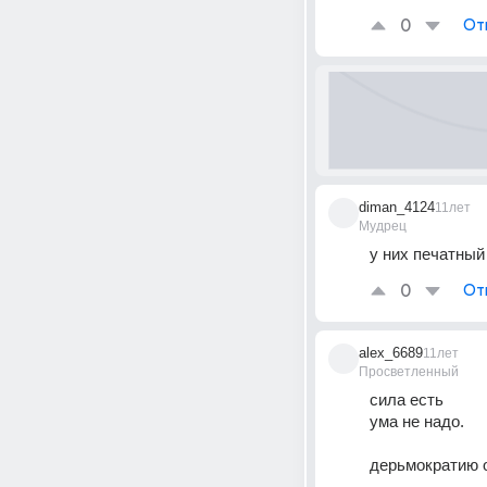
0
От
diman_4124
11лет
Мудрец
у них печатный
0
От
alex_6689
11лет
Просветленный
сила есть
ума не надо.
дерьмократию о