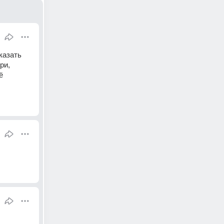
казать 
и, 
 