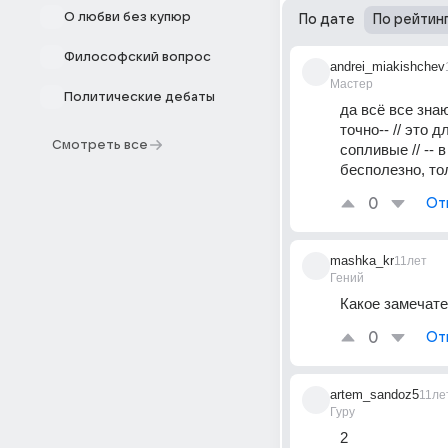
О любви без купюр
По дате
По рейтин
Философский вопрос
andrei_miakishchev
Мастер
Политические дебаты
да всё все знаю
точно-- // это 
Смотреть все
сопливые // -- 
бесполезно, толь
0
От
mashka_kr
11лет
Гений
Какое замечате
0
От
artem_sandoz5
11ле
Гуру
2