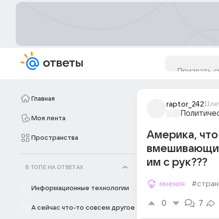
Главная
raptor_242
11ле
Политиче
Моя лента
Америка, что
Пространства
вмешивающиес
им с рук???
В ТОПЕ НА ОТВЕТАХ
мнения
#стран
Информационные технологии
0
7
А сейчас что-то совсем другое