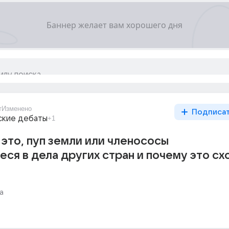
т
Изменено
Подписа
ские дебаты
+1
 это, пуп земли или членососы
я в дела других стран и почему это сх
а