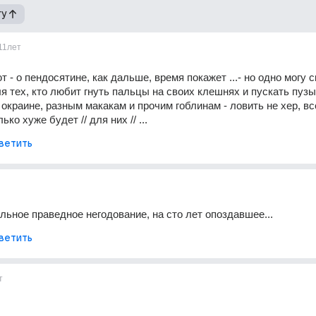
гу
11лет
т - о пендосятине, как дальше, время покажет ...- но одно могу с
для тех, кто любит гнуть пальцы на своих клешнях и пускать пузыр
в окраине, разным макакам и прочим гоблинам - ловить не хер, всё
ко хуже будет // для них // ...
ветить
льное праведное негодование, на сто лет опоздавшее...
ветить
т