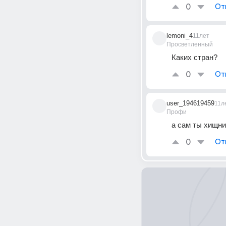
0
От
lemoni_4
11лет
Просветленный
Каких стран?
0
От
user_194619459
11л
Профи
а сам ты хищни
0
От