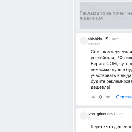
shishkin_15
11лет
Мастер
Сом - коммерческая,
российская, РФ тоже
Берите COM, чуть д
немножко лучше буд
участвовать в выдач
будите рекламироват
дешевле!
0
Ответи
ivan_griadunov
11лет
Профи
берите что дешевле.