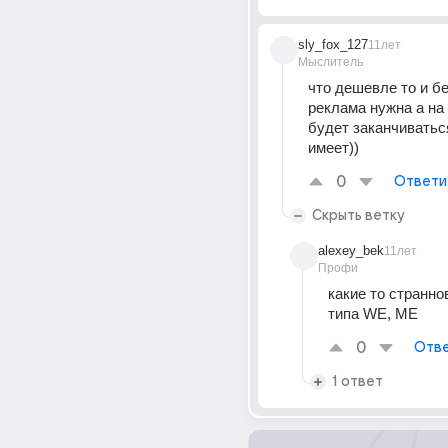
sly_fox_127
11лет
Мыслитель
что дешевле то и бе
реклама нужна а на 
будет заканчиваться
имеет))
0
Ответи
Скрыть ветку
alexey_bek
11лет
Профи
какие то страннов
типа WE, ME
0
Отве
1 ответ