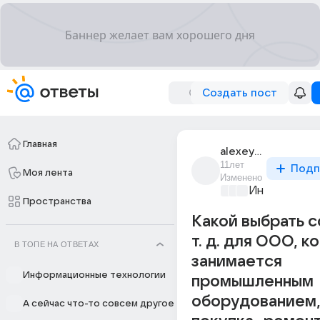
Создать пост
Главная
alexey_bek
11лет
Подп
Моя лента
Изменено
Информацио
Пространства
Какой выбрать co
т. д. для ООО, к
В ТОПЕ НА ОТВЕТАХ
занимается
Информационные технологии
промышленным
оборудованием
А сейчас что-то совсем другое