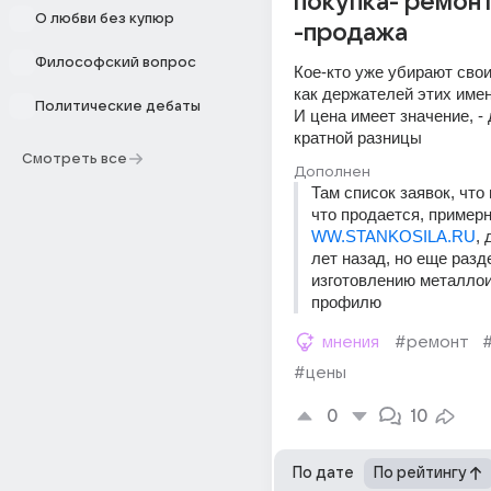
покупка- ремон
О любви без купюр
-продажа
Философский вопрос
Кое-кто уже убирают свои 
как держателей этих имен 
Политические дебаты
И цена имеет значение, - 
кратной разницы
Смотреть все
Дополнен
Там список заявок, что 
что продается, примерн
WW.STANKOSILA.RU
, 
лет назад, но еще разде
изготовлению металлои
профилю
мнения
#ремонт
#цены
0
10
По дате
По рейтингу