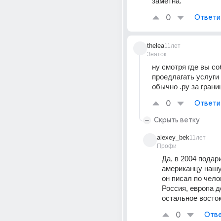
заметна.
0
Ответи
thelea
11лет
Знаток
ну смотря где вы со
проедлагать услуги 
обычно .ру за грани
0
Ответи
Скрыть ветку
alexey_bek
11лет
Профи
Да, в 2004 подар
американцу нашу 
он писал по чело
Россия, европа д
остальное восток
0
Отве