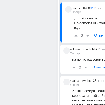
dmitrii_50788
11лет
Профи
Для России ru
На domen3.ru Стоит
год.
0
Ответ
solomon_machulskii
11ле
Мастер
на почте развернут
0
Ответи
marina_tsymbal_38
11лет
Ученик
Хотите создать сайт-
корпоративный сайт 
интернет-магазин? 
Ниагар Стар предлаг