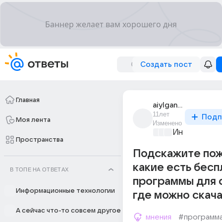
Создать пост
Главная
aiylgan_ogonerov
11лет
Подп
Моя лента
Изменено
Информацио
Пространства
Подскажите по
какие есть бесп
В ТОПЕ НА ОТВЕТАХ
программы для 
Информационные технологии
где можно скача
А сейчас что-то совсем другое
мнения
#программ