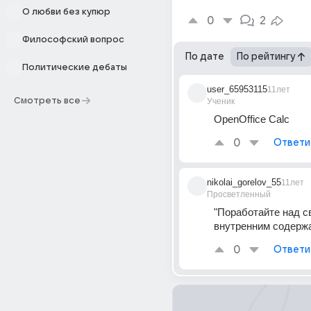
О любви без купюр
0
2
Философский вопрос
По дате
По рейтингу
Политические дебаты
user_65953115
11лет
Смотреть все
Ученик
OpenOffice Calc
0
Ответи
nikolai_gorelov_55
11лет
Просветленный
"Поработайте над с
внутренним содерж
0
Ответи