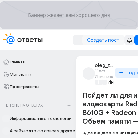
Создать пост
Главная
oleg_zemkin_3
11лет
Подп
Моя лента
Изменено
Информацио
Пространства
Пойдет ли для и
видеокарты Rad
В ТОПЕ НА ОТВЕТАХ
8610G + Radeon
Информационные технологии
Объем памяти — 
А сейчас что-то совсем другое
одна видеокарта интегрир