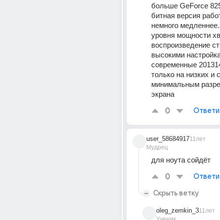
больше GeForce 825
битная версия работ
немного медленнее. 
уровня мощности хв
воспроизведение ста
высокими настройкам
современные 201314 
только на низких и с
минимальным разре
экрана
0
Ответи
user_58684917
11лет
Мудрец
для ноута сойдёт
0
Ответи
Скрыть ветку
oleg_zemkin_3
11лет
Ученик