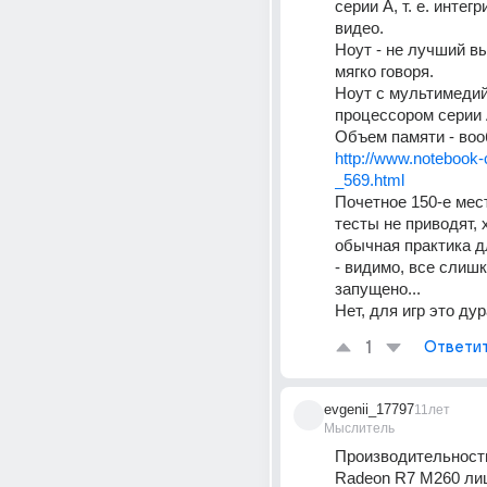
серии A, т. е. интег
видео.
Ноут - не лучший вы
мягко говоря.
Ноут с мультимедий
процессором серии 
Объем памяти - воо
http://www.notebook-c
_569.html
Почетное 150-е мест
тесты не приводят, х
обычная практика дл
- видимо, все слишк
запущено...
Нет, для игр это ду
1
Ответи
evgenii_17797
11лет
Мыслитель
Производительность
Radeon R7 M260 лиш