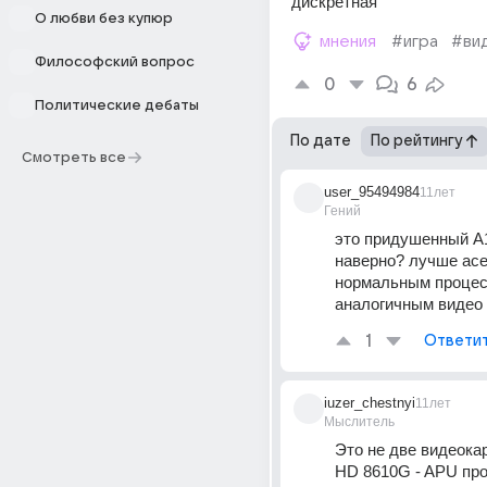
дискретная
О любви без купюр
мнения
#игра
#ви
Философский вопрос
0
6
Политические дебаты
По дате
По рейтингу
Смотреть все
user_95494984
11лет
Гений
это придушенный А1
наверно? лучше асер
нормальным процес
аналогичным видео
1
Ответи
iuzer_chestnyi
11лет
Мыслитель
Это не две видеокар
HD 8610G - APU про