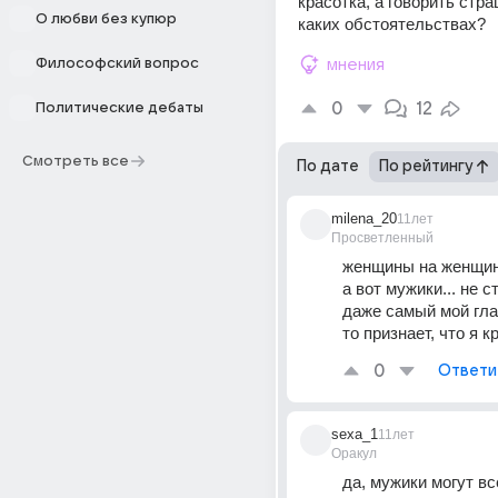
красотка, а говорить стра
О любви без купюр
каких обстоятельствах?
Философский вопрос
мнения
0
12
Политические дебаты
Смотреть все
По дате
По рейтингу
milena_20
11лет
Просветленный
женщины на женщин
а вот мужики... не 
даже самый мой глав
то признает, что я к
0
Ответи
sexa_1
11лет
Оракул
да, мужики могут все