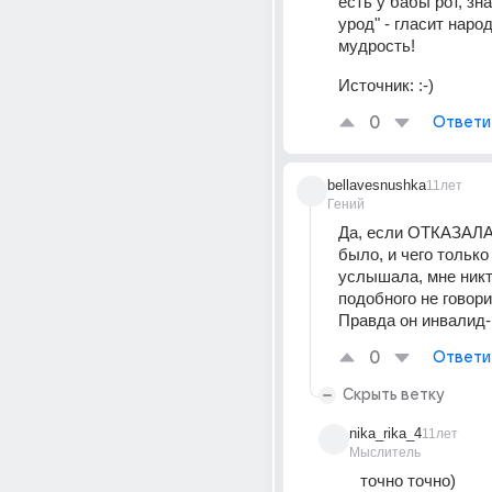
есть у бабы рот, зна
урод" - гласит народ
мудрость!
Источник:
:-)
0
Ответи
bellavesnushka
11лет
Гений
Да, если ОТКАЗАЛА,
было, и чего только 
услышала, мне никто
подобного не говорил
Правда он инвалид
0
Ответи
Скрыть ветку
nika_rika_4
11лет
Мыслитель
точно точно)