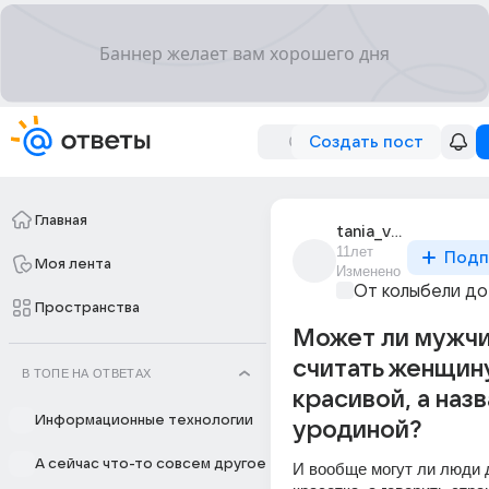
Создать пост
Главная
tania_volkova_575
11лет
Подп
Моя лента
Изменено
От колыбели до
Пространства
Может ли мужч
считать женщин
В ТОПЕ НА ОТВЕТАХ
красивой, а назв
Информационные технологии
уродиной?
А сейчас что-то совсем другое
И вообще могут ли люди д