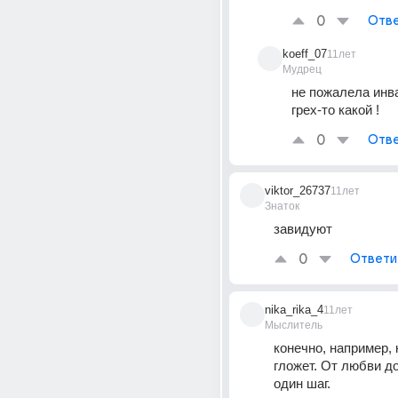
0
Отве
koeff_07
11лет
Мудрец
не пожалела инв
грех-то какой !
0
Отве
viktor_26737
11лет
Знаток
завидуют
0
Ответи
nika_rika_4
11лет
Мыслитель
конечно, например, к
гложет. От любви до
один шаг.