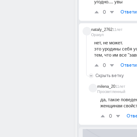
угодно.... увы
0
Ответи
nataly_2762
11лет
Оракул
нет, не может.
это уродины себя у
тем, что им все "за
0
Ответи
Скрыть ветку
milena_20
11лет
Просветленный
да, такое поведе
женщинам свойс
0
Отве