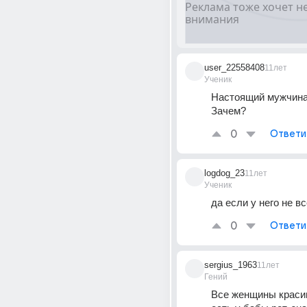
user_22558408
11лет
Ученик
Настоящий мужчина 
Зачем?
0
Ответи
logdog_23
11лет
Ученик
да если у него не в
0
Ответи
sergius_1963
11лет
Гений
Все женщины красив