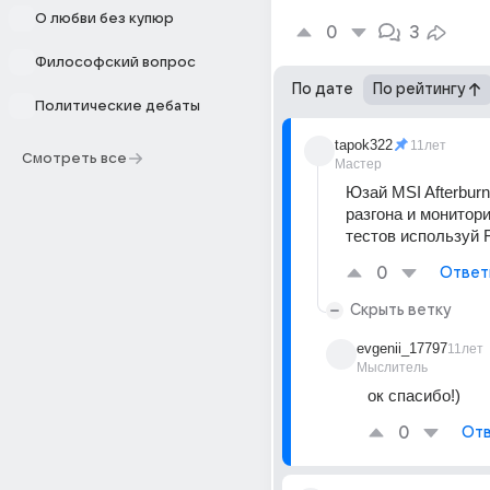
О любви без купюр
0
3
Философский вопрос
По дате
По рейтингу
Политические дебаты
tapok322
11лет
Смотреть все
Мастер
Юзай MSI Afterburn
разгона и монитори
тестов используй 
0
Ответ
Скрыть ветку
evgenii_17797
11лет
Мыслитель
ок спасибо!)
0
Отв