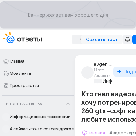
Создать пост
Главная
evgenii_17797
11лет
Подп
Моя лента
Изменено
Информационн
Пространства
Кто гнал видео
хочу потрениров
В ТОПЕ НА ОТВЕТАХ
260 gtx -софт к
Информационные технологии
любите использ
А сейчас что-то совсем другое
мнения
#видеокар