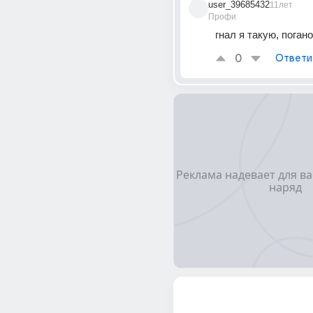
user_39685432
11лет
Профи
гнал я такую, поган
0
Ответи