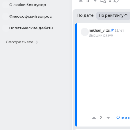
4
6
О любви без купюр
По дате
По рейтингу
Философский вопрос
Политические дебаты
mikhail_vitts
11лет
Высший разум
Смотреть все
2
Ответ