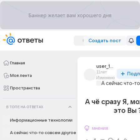
Создать пост
Главная
user_187072298
11лет
Подп
Моя лента
Изменено
А сейчас что-т
Пространства
А чё сразу Я, м
В ТОПЕ НА ОТВЕТАХ
это Вы 
Информационные технологии
мнения
А сейчас что-то совсем другое