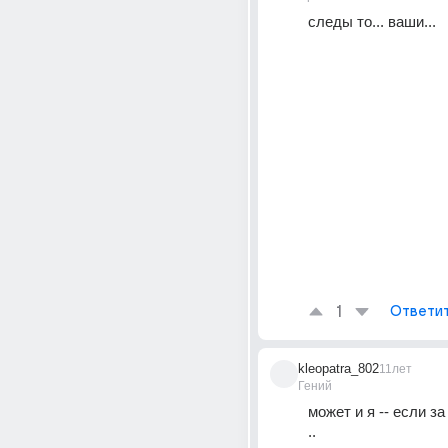
следы то... ваши...
1
Ответи
kleopatra_802
11лет
Гений
может и я -- если за
..