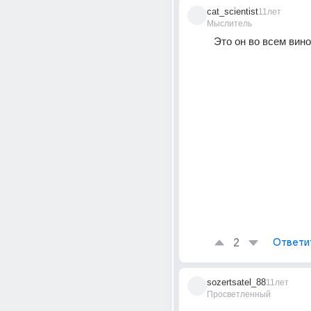
cat_scientist
11лет
Мыслитель
Это он во всем винов
2
Ответи
sozertsatel_88
11лет
Просветленный