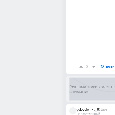
2
Ответи
golovolomka_8
11лет
Просветленный