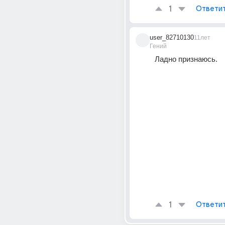
1
Ответи
user_82710130
11лет
Гений
Ладно признаюсь.
1
Ответи