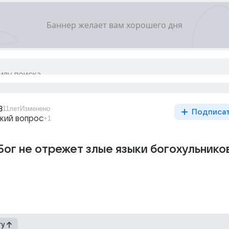
8
11лет
Изменено
Подписа
кий вопрос
+1
ог не отрежет злые языки богохульнико
гу