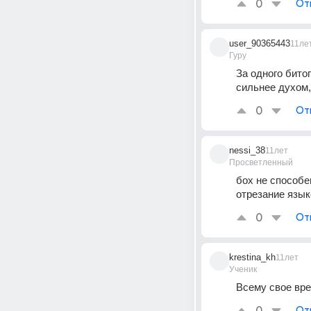
0
От
user_90365443
11ле
Гуру
За одного бито
сильнее духом,
0
От
nessi_38
11лет
Просветленный
бох не способе
отрезание язык
0
От
krestina_kh
11лет
Ученик
Всему свое вре
От