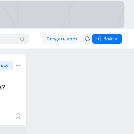
Создать пост
Войти
ться
в?