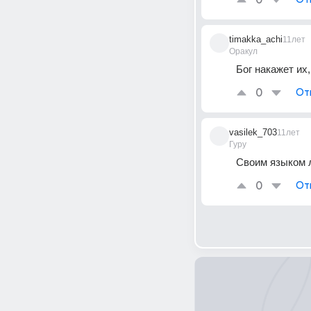
0
timakka_achi
11лет
Оракул
Бог накажет их
0
От
vasilek_703
11лет
Гуру
Своим языком 
0
От