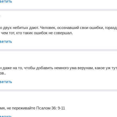
ветить
т
го двух небитых дают. Человек, осознавший свои ошибки, гораздо
 чем тот, кто таких ошибок не совершал.
ветить
н даже на то, чтобы добавить немного ума верунам, какое уж тут
ов..
ветить
мя, не переживайте Псалом 36: 9-11
ветить