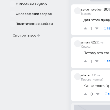
О любви без купюр
sergei_svetlov_183
Мастер
Философский вопрос
Для этого прид
Политические дебаты
1
Отв
Смотреть все
aiman_622
11лет
Оракул
Потому что его
1
Отв
alla_si_1
11лет
Просветленный
Кишка тонка..))
0
От