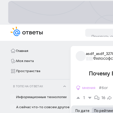
Главная
asdf_asdf_327
Философс
Моя лента
Пространства
Почему Б
В ТОПЕ НА ОТВЕТАХ
мнения
#бог
Информационные технологии
1
16
А сейчас что-то совсем другое
По дате
По рейтин