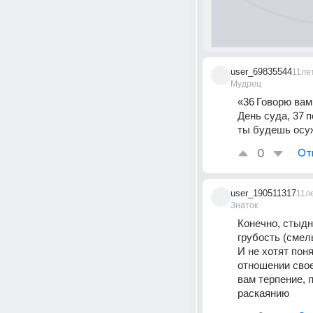
user_69835544
11ле
Мудрец
«36 Говорю вам,
День суда, 37 
ты будешь осуж
0
От
user_190511317
11л
Знаток
Конечно, стыдн
грубость (смелы
И не хотят пон
отношении свое
вам терпение, п
раскаянию