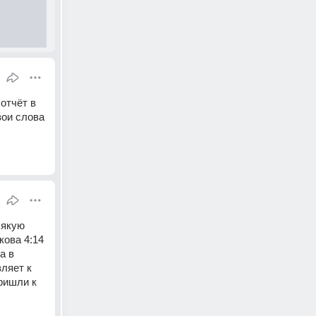
отчёт в 
ои слова 
якую 
ова 4:14 
 в 
ляет к 
ришли к 