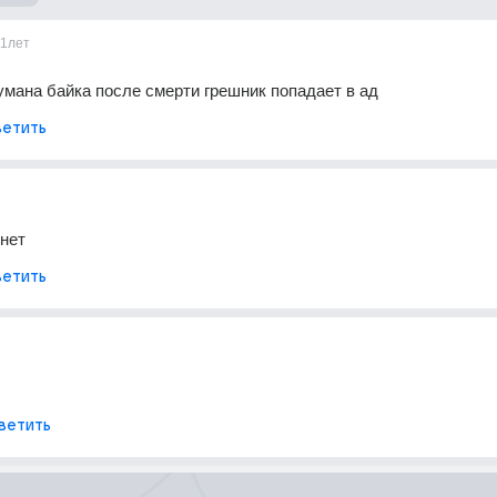
11лет
умана байка после смерти грешник попадает в ад
етить
 нет
етить
ветить