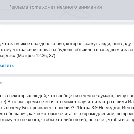
т
 что за всякое праздное слово, которое скажут люди, они дадут 
потому что за свои слова ты будешь объявлен праведным и за св
дён».» (Матфея 12:36, 37)
ветить
ет
о за некоторых людей, что вообще ни о чём не думают, пишут вс
е) В то -же время не зная что может случится завтра с ними Иак
ять почему Бог проявляет терпение? 2Петра 3:9 Не медлит Иегова
го обещания, как некоторые считают то промедлением, но прояв
отому что не хочет, чтобы кто-либо погиб, но хочет, чтобы все п