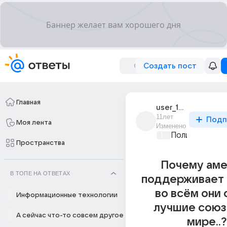
Создать пост
Главная
user_195044075
11лет
Подп
Моя лента
Изменено
Политические
Пространства
Почему аме
В ТОПЕ НА ОТВЕТАХ
поддерживает 
во всём они
Информационные технологии
лучшие союз
А сейчас что-то совсем другое
мире..?