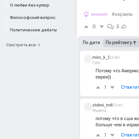
О любви без купюр
мнения
#израиль
Философский вопрос
0
3
Политические дебаты
По дате
По рейтингу
Смотреть все
miss_k_1
11лет
Гуру
Потому что Америко
евреи))
1
Ответи
zlobnii_troll
11лет
Мудрец
потому что в сша жи
больше чем в изра
1
Ответи