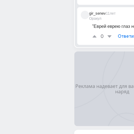
gir_senev
11лет
Оракул
"Еврей еврею глаз н
0
Ответи