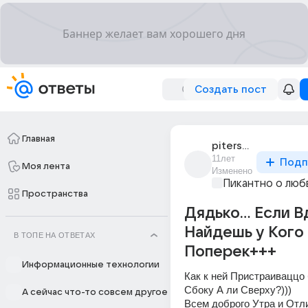
Создать пост
Главная
piterskaia_sonatka
11лет
Подп
Моя лента
Изменено
Пикантно о люб
Пространства
Дядько... Если В
Найдешь у Кого
В ТОПЕ НА ОТВЕТАХ
Поперек+++
Информационные технологии
Как к ней Пристраиваццо
Сбоку А ли Сверху?)))
А сейчас что-то совсем другое
Всем доброго Утра и Отли