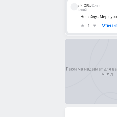
vik_2810
11лет
Гений
Не найду.. Мир суро
1
Ответи