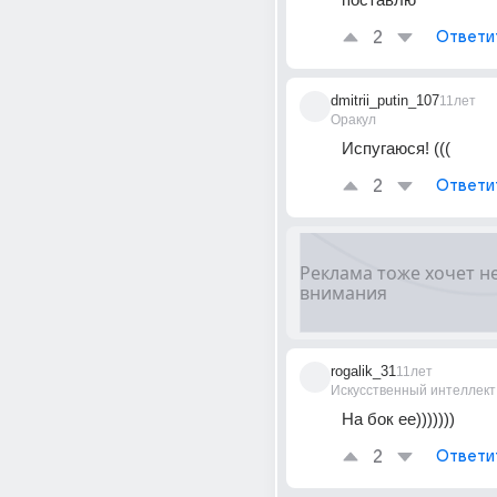
2
Ответи
dmitrii_putin_107
11лет
Оракул
Испугаюся! (((
2
Ответи
rogalik_31
11лет
Искусственный интеллект
На бок ее)))))))
2
Ответи