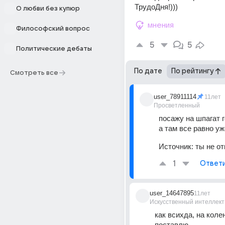
ТрудоДня!)))
О любви без купюр
мнения
Философский вопрос
5
5
Политические дебаты
По дате
По рейтингу
Смотреть все
user_78911114
11лет
Просветленный
посажу на шпагат г
а там все равно уже
Источник:
ты не от
1
Ответ
user_14647895
11лет
Искусственный интеллект
как всихда, на колен
поставлю