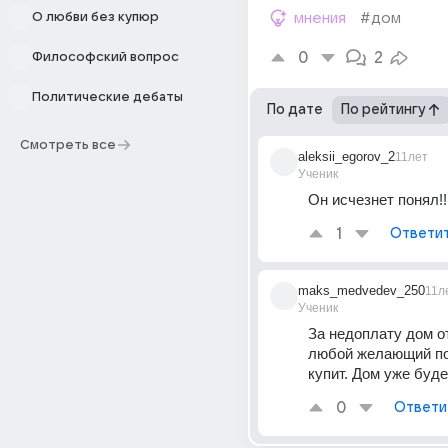
О любви без купюр
мнения
#дом
0
2
Философский вопрос
Политические дебаты
По дате
По рейтингу
Смотреть все
aleksii_egorov_2
11лет
Ученик
Он исчезнет понял!!
1
Ответи
maks_medvedev_250
11л
Ученик
За недоплату дом от
любой желающий по
купит. Дом уже буде
0
Ответи