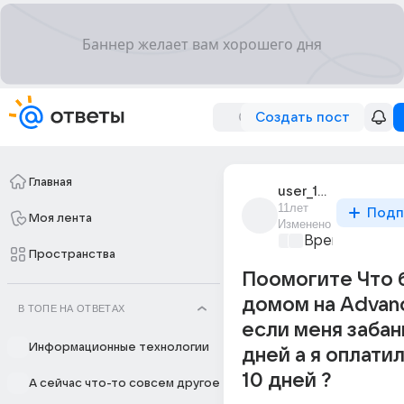
Создать пост
Главная
user_191870520
11лет
Подп
Моя лента
Изменено
Время игр
+1
Пространства
Поомогите Что 
домом на Advan
В ТОПЕ НА ОТВЕТАХ
если меня забан
Информационные технологии
дней а я оплатил
10 дней ?
А сейчас что-то совсем другое