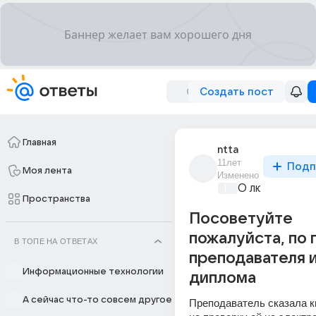
Создать пост
Главная
ntta
11лет
Подп
Моя лента
Изменено
О любви без 
Пространства
Посоветуйте
пожалуйста, по 
В ТОПЕ НА ОТВЕТАХ
преподавателя 
Информационные технологии
диплома
А сейчас что-то совсем другое
Преподаватель сказала к