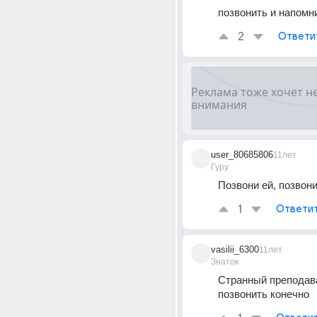
позвонить и напомн
2
Ответи
user_80685806
11лет
Гуру
Позвони ей, позвони.
1
Ответи
vasilii_6300
11лет
Знаток
Странный преподава
позвонить конечно