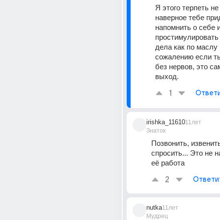
Я этого терпеть не 
наверное тебе прид
напомнить о себе и
простимулировать 
дела как по маслу п
сожалению если ты
без нервов, это с
выход.
1
Ответ
irishka_11610
11лет
Знаток
Позвонить, извенитьс
спросить... Это не н
её работа
2
Ответи
nutka
11лет
Мудрец