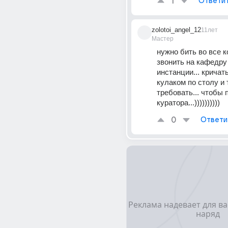
1
Ответи
zolotoi_angel_12
11лет
Мастер
нужно бить во все ко
звонить на кафедру 
инстанции... кричать 
кулаком по столу и 
требовать... чтобы 
куратора...))))))))))
0
Ответи