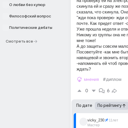
на проверку ей на электро
О любви без купюр
скинула ей и сразу же поз
сказала, что скинула. Она 
Философский вопрос
"жди пока проверю- жди от
почте. Как придет ответ -
Политические дебаты
Уже прошла неделя и ответ
Никому из группы она не 
мне тоже!
Смотреть все
А до защиты совсем мало 
Посоветуйте -как мне быт
навящевой и звонить втор
-напоминать ей чтоб пров
ждать?
мнения
#диплом
0
6
По дате
По рейтингу
vicky_230
11лет
Мастер