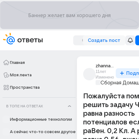
Создать пост
Главная
zhannagul_iusupova
11лет
Подп
Моя лента
Изменено
Сборная Домаш
Пространства
Пожалуйста пом
решить задачу 
В ТОПЕ НА ОТВЕТАХ
равна разность
Информационные технологии
потенциалов ес
раВен. 0,2 Кл. А
А сейчас что-то совсем другое