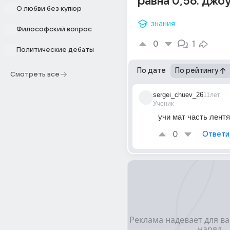
равна 0,56. джо
О любви без купюр
знания
Философский вопрос
0
1
Политические дебаты
По дате
По рейтингу
Смотреть все
sergei_chuev_26
11лет
Ученик
учи мат часть лент
0
Ответи