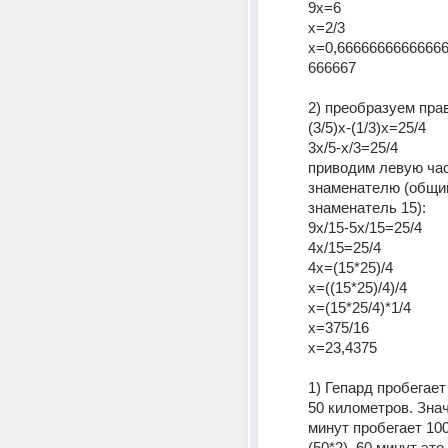
9x=6
x=2/3
x=0,6666666666666
666667
2) преобразуем пра
(3/5)x-(1/3)x=25/4
3x/5-x/3=25/4
приводим левую час
знаменателю (общий
знаменатель 15):
9x/15-5x/15=25/4
4x/15=25/4
4x=(15*25)/4
x=((15*25)/4)/4
x=(15*25/4)*1/4
x=375/16
x=23,4375
1) Гепард пробегает 
50 километров. Значи
минут пробегает 100
(50*2). 60 минут это 