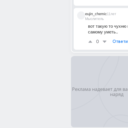
eujin_chemic
11лет
Мыслитель
вот такую то чухню 
самому уметь..
0
Ответи