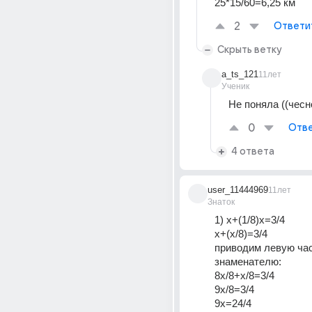
25*15/60=6,25 км
2
Ответи
Скрыть ветку
a_ts_121
11лет
Ученик
Не поняла ((чесн
0
Отве
4 ответа
user_11444969
11лет
Знаток
1) x+(1/8)x=3/4
x+(x/8)=3/4
приводим левую час
знаменателю:
8x/8+x/8=3/4
9x/8=3/4
9x=24/4