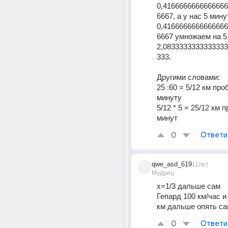
0,416666666666666
6667, а у нас 5 минут
0,416666666666666
6667 умножаем на 5,
2,083333333333333
333.
Другими словами:
25 :60 = 5/12 км проб
минуту
5/12 * 5 = 25/12 км п
минут
0
Ответи
qwe_asd_619
11лет
Мудрец
х=1/3 дальше сам
Гепард 100 км/час и 
км дальше опять с
0
Ответи