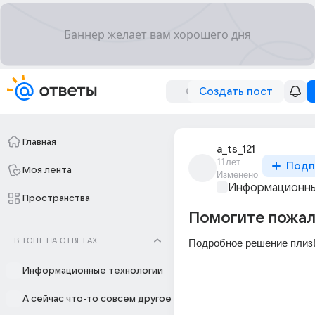
Создать пост
Главная
a_ts_121
11лет
Подп
Моя лента
Изменено
Информационны
Пространства
Помогите пожал
В ТОПЕ НА ОТВЕТАХ
Подробное решение плиз
Информационные технологии
А сейчас что-то совсем другое