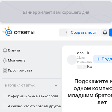
Создать пост
Главная
danil_kibirev_3
11лет
Подп
Моя лента
Изменено
Время игр
+2
Пространства
Подскажите и
В ТОПЕ НА ОТВЕТАХ
одном компью
младшим братом
Информационные технологии
лет
А сейчас что-то совсем другое