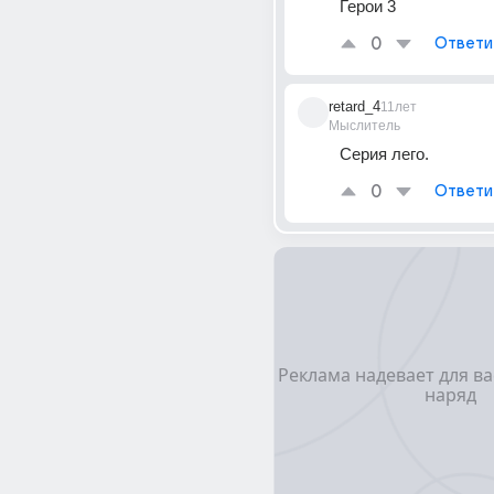
Герои 3
0
Ответи
retard_4
11лет
Мыслитель
Серия лего.
0
Ответи