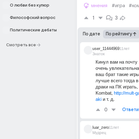
О любви без купюр
мнения
#игра
#ко
1
3
Философский вопрос
Политические дебаты
По дате
По рейтингу
Смотреть все
user_11444969
11лет
Знаток
Кинул вам на почту и
очень увлекательная
ваш брат такие игры 
лучше всего тогда в
драки на ПК играть, 
Kombat, 
http://mult-g
aki
 и т. д.
0
Ответи
luar_zero
11лет
Мудрец