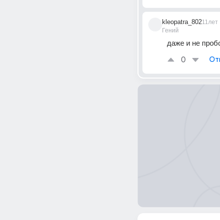
kleopatra_802
11лет
Гений
даже и не пробо
0
От