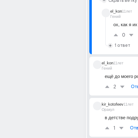
Скрыть ветку
el_kon
11лет
Гений
ох, как я и
0
1 ответ
el_kon
11лет
Гений
ещё до моего р
2
От
kir_kotofeev
11лет
Оракул
в детстве подр
1
Отв