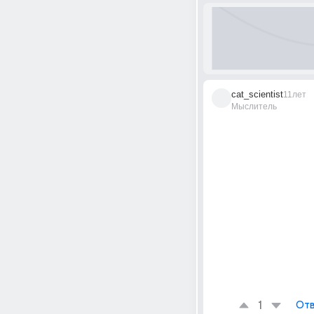
cat_scientist
11лет
Мыслитель
1
Отв