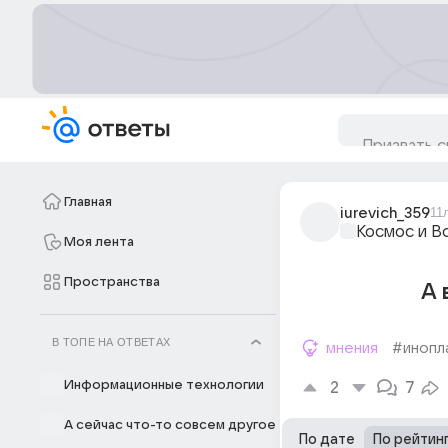
Главная
iurevich_359
11
Космос и В
Моя лента
Пространства
А 
В ТОПЕ НА ОТВЕТАХ
мнения
#инопл
Информационные технологии
2
7
А сейчас что-то совсем другое
По дате
По рейтин