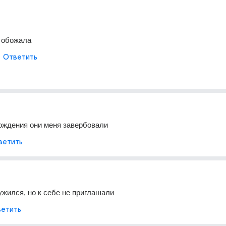
х обожала
Ответить
ождения они меня завербовали
ветить
ужился, но к себе не приглашали
етить