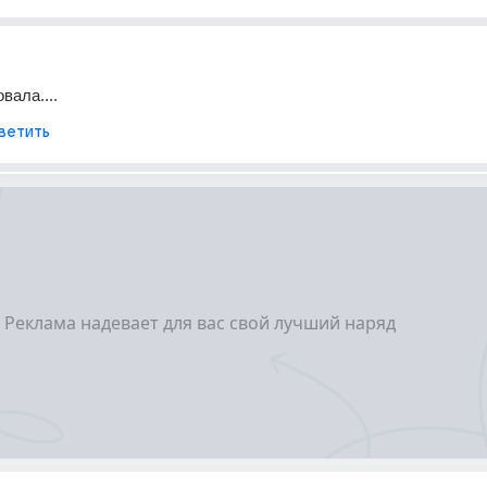
вала....
ветить