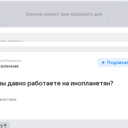
лет
Изменено
Подписа
селенная
вы давно работаете на инопланетян?
анетяне
гу