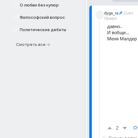
О любви без купюр
dyga_ra
11лет
Философский вопрос
Оракул
давно.. 
Политические дебаты
И вобще... 
Меня Малдер т
Смотреть все
2
О