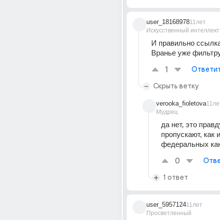
user_18168978
11лет
Искусственный интеллект
И правильно ссылка 
Вранье уже фильтр
1
Ответи
Скрыть ветку
verooka_fioletova
11ле
Мудрец
да нет, это правду
пропускают, как и
федеральных ка
0
Отве
1 ответ
user_5957124
11лет
Просветленный