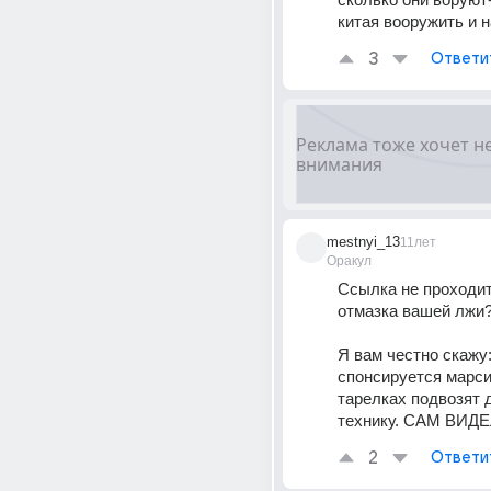
китая вооружить и 
3
Ответи
mestnyi_13
11лет
Оракул
Ссылка не проходит
отмазка вашей лжи?
Я вам честно скажу:
спонсируется марсиа
тарелках подвозят д
технику. САМ ВИДЕЛ
2
Ответи