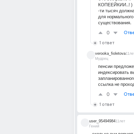
КОПЕЕЙКИИ..! ) 
-ти тысяч должна
для нормального 
существования.
0
Отве
1 ответ
verooka_fioletova
11ле
Мудрец
пенсии предложен
индексировать в
запланированног
ссылка не прохо
0
Отве
1 ответ
user_95494984
11лет
Гений
сколько они воруют