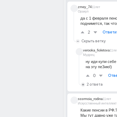
zmey_74
11лет
Оракул
да с 1 февраля пенс
поднимется, так что
2
Ответи
Скрыть ветку
verooka_fioletova
11ле
Мудрец
ну иди купи себе
на эту пеЗию!)
0
Отве
2 ответа
sssrmoia_rodina
11лет
Искусственный интеллект
Какие пенсии в РФ.?
Мы тут давно уже т