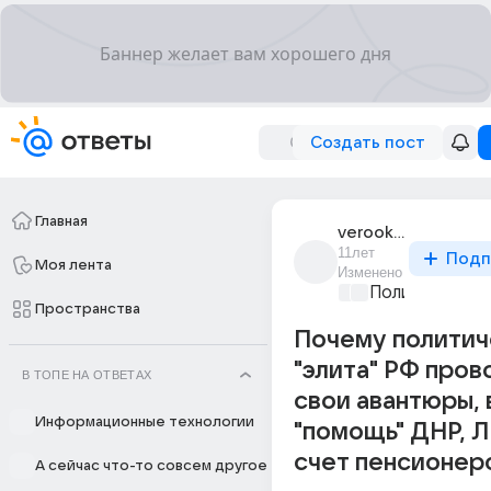
Создать пост
Главная
verooka_fioletova
11лет
Подп
Моя лента
Изменено
Политические
Пространства
Почему политич
"элита" РФ пров
В ТОПЕ НА ОТВЕТАХ
свои авантюры,
Информационные технологии
"помощь" ДНР, Л
счет пенсионер
А сейчас что-то совсем другое