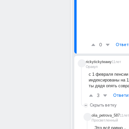
0
Ответ
rickytickyteawy
11лет
Оракул
с 1 февраля пенсии 
индексированы на 11
ты дядя опять совра
3
Ответи
Скрыть ветку
olia_petrova_587
11ле
Просветленный
Это всё равно .. 