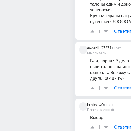
талоны едим и доно
запиваем:)
Кругом тираны сатра
путинские ЗООО
1
Ответи
evgenii_27371
11лет
Мыслитель
Бля, парни чё делат
свои талоны на инте
февраль. Выхожу с 
друга. Как быть?
1
Ответи
husky_40
11лет
Просветленный
Высер
1
Ответи