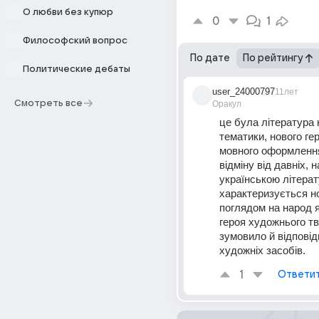
О любви без купюр
0
1
Философский вопрос
По дате
По рейтингу
Политические дебаты
user_24000797
11лет
Смотреть все
Оракул
це була література н
тематики, нового гер
мовного оформлення 
відміну від давніх, н
українською літерат
характеризується н
поглядом на народ я
героя художнього тв
зумовило й відповід
художніх засобів.
1
Ответи