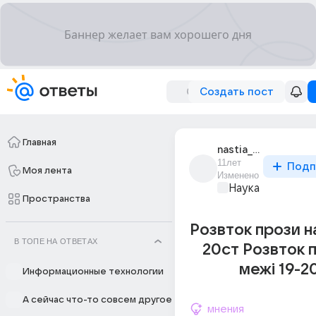
Создать пост
Главная
nastia_oleshko_9
11лет
Подп
Моя лента
Изменено
Наука
Пространства
Розвток прози на
В ТОПЕ НА ОТВЕТАХ
20ст Розвток 
межі 19-2
Информационные технологии
А сейчас что-то совсем другое
мнения