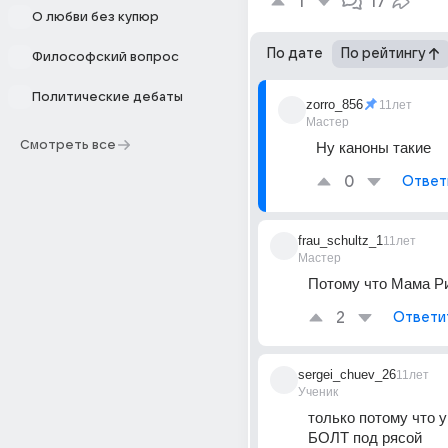
1
17
О любви без купюр
По дате
По рейтингу
Философский вопрос
Политические дебаты
zorro_856
11лет
Мастер
Смотреть все
Ну каноны такие
0
Ответ
frau_schultz_1
11лет
Мастер
Потому что Мама Р
2
Ответи
sergei_chuev_26
11лет
Ученик
только потому что у
БОЛТ под рясой