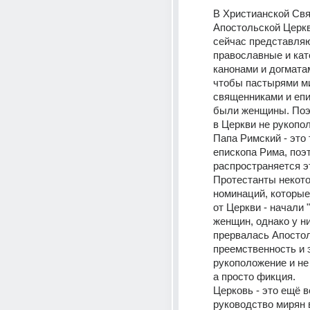
В Христианской Свят
Апостольской Церкв
сейчас представляю
православные и като
канонами и догмата
чтобы пастырями ми
священниками и епи
были женщины. Поэ
в Церкви не рукопол
Папа Римский - это 
епископа Рима, поэт
распространяется э
Протестанты некото
номинаций, которые
от Церкви - начали "
женщин, однако у ни
прервалась Апостол
преемственность и э
рукоположение и не
а просто фикция.
Церковь - это ещё ве
руководство мирян 