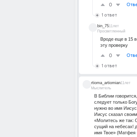
0
Отве
1 ответ
bin_75
11лет
Просветленный
Вроде еще в 15 в
эту проверку
0
Отве
1 ответ
rtioma_artiomian
11лет
Мыслитель
В Библии говорится,
следует только Богу
нужно во имя Иисуса
Иисус сказал своим 
«Молитесь же так: О
сущий на небесах! д
имя Твое» (Матфея 6