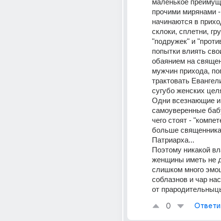
маленькое преимуще
прочими мирянами - 
начинаются в прихо
склоки, сплетни, гру
"подружек" и "против
попытки влиять сво
обаянием на священ
мужчин прихода, по
трактовать Евангели
сугубо женских целя
Одни всезнающие и 
самоуверенные бабу
чего стоят - "компет
больше священника 
Патриарха...
Поэтому никакой вл
женщины иметь не д
слишком много эмоц
соблазнов и чар нас
от прародительныц
0
Ответи