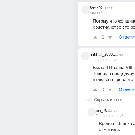
fortis92
11лет
Мастер
Потому что женщина
христианстве это р
0
Ответи
mikhail_20801
11лет
Просветленный
Была!!! Иоанна VIII.
Теперь в процедуру 
включена проверка г
0
Ответи
Скрыть ветку
bin_75
11лет
Просветленный
Вроде в 15 веке э
отменили.