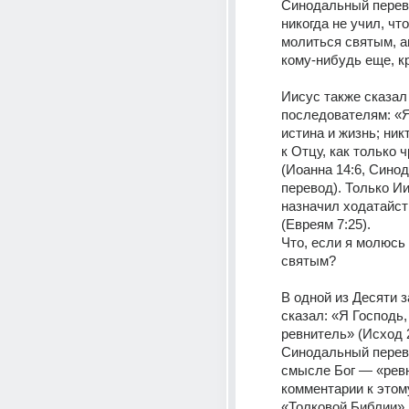
Синодальный перево
никогда не учил, что
молиться святым, а
кому-нибудь еще, к
Иисус также сказал 
последователям: «Я 
истина и жизнь; никт
к Отцу, как только ч
(Иоанна 14:6, Сино
перевод). Только Ии
назначил ходатайств
(Евреям 7:25).
Что, если я молюсь и
святым?
В одной из Десяти з
сказал: «Я Господь, 
ревнитель» (Исход 2
Синодальный перево
смысле Бог — «ревн
комментарии к этому
«Толковой Библии» 