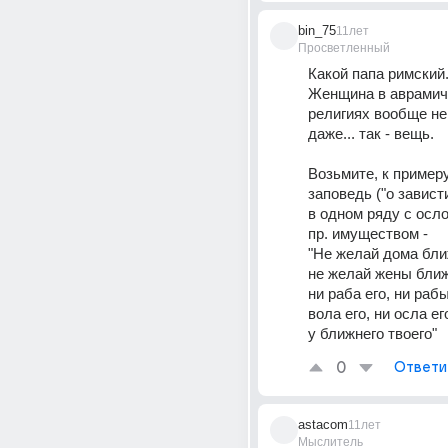
bin_75
11лет
Просветленный
Какой папа римский.
Женщина в аврамич
религиях вообще не
даже... так - вещь.
Возьмите, к примеру
заповедь ("о зависти
в одном ряду с осло
пр. имуществом -
"Не желай дома ближ
не желай жены ближн
ни раба его, ни рабы
вола его, ни осла его
у ближнего твоего"
0
Ответи
astacom
11лет
Мыслитель