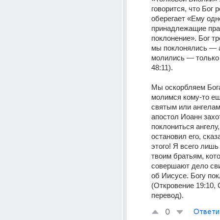
говорится, что Бог р
оберегает «Ему одн
принадлежащие прав
поклонение». Бог тр
мы поклонялись — а 
молились — только 
48:11).
Мы оскорбляем Бога
молимся кому-то ещ
святым или ангелам.
апостол Иоанн захот
поклониться ангелу, 
остановил его, сказ
этого! Я всего лишь 
твоим братьям, кото
совершают дело сви
об Иисусе. Богу пок
(Откровение 19:10,
перевод).
0
Ответи