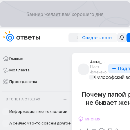
Создать пост
Главная
daria_efremova_280
11лет
Подп
Моя лента
Изменено
Философский в
Пространства
Почему пaпой 
В ТОПЕ НА ОТВЕТАХ
не бывает жe
Информационные технологии
мнения
А сейчас что-то совсем другое