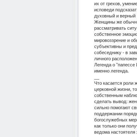
их от грехов, умение
исповеди подсказат
духовный и верный 
Женщины же обычны
рассматривать ситу
собственное эмоцио
мировоззрение и об
субъективны и пред
собеседнику - в зав
личного расположен
Легенда о "папессе И
именно легенда.
__
Что касается роли ж
церковной жизни, то 
собственным наблю
сделать вывод: жен
сильно помогают св
поддержании порядка
богослужебных меро
как только они полу
ведома настоятеля х