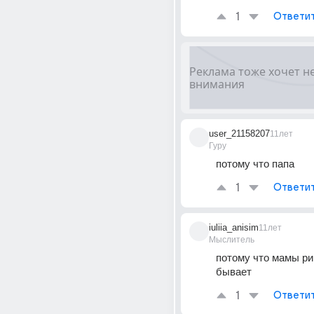
1
Ответи
user_21158207
11лет
Гуру
потому что папа
1
Ответи
iuliia_anisim
11лет
Мыслитель
потому что мамы ри
бывает
1
Ответи