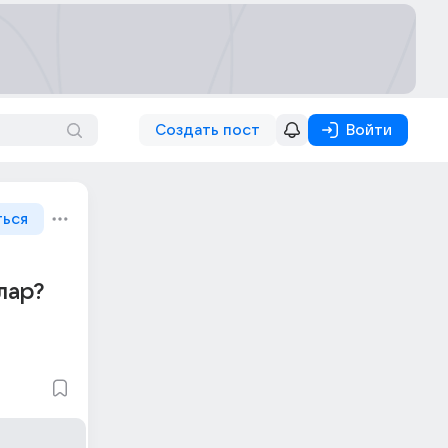
Создать пост
Войти
ться
лар?