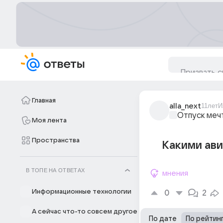
Главная
alla_next
11лет
И
Отпуск меч
Моя лента
Пространства
Какими ави
В ТОПЕ НА ОТВЕТАХ
мнения
Информационные технологии
0
2
А сейчас что-то совсем другое
По дате
По рейтин