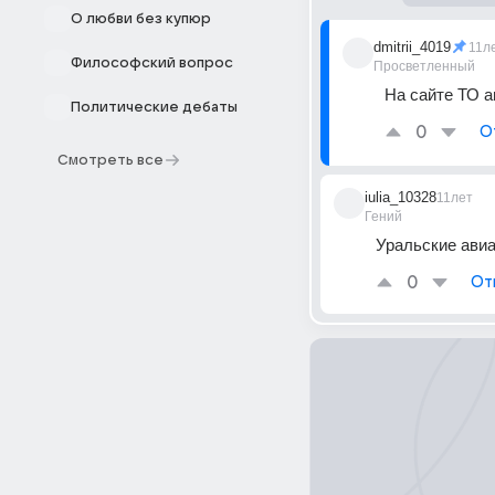
О любви без купюр
dmitrii_4019
11л
Философский вопрос
Просветленный
На сайте ТО а
Политические дебаты
0
О
Смотреть все
iulia_10328
11лет
Гений
Уральские ави
0
От