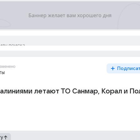
зменено
Подписа
ты
алиниями летают ТО Санмар, Корал и По
гу