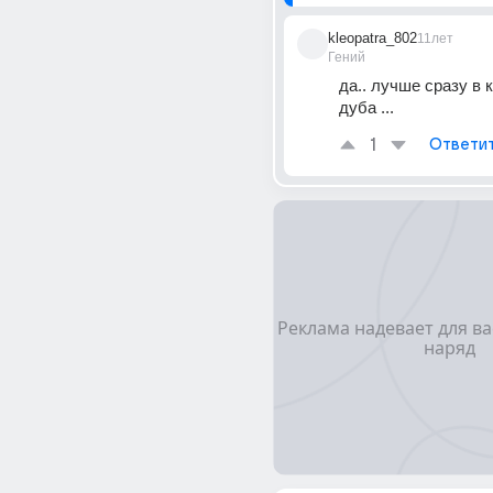
kleopatra_802
11лет
Гений
да.. лучше сразу в к
дуба ...
1
Ответи