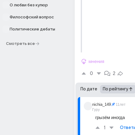
О любви без купюр
Философский вопрос
Политические дебаты
Смотреть все
мнения
0
2
По дате
По рейтингу
nichia_149
11лет
Гуру
грызём иногда
1
Ответ