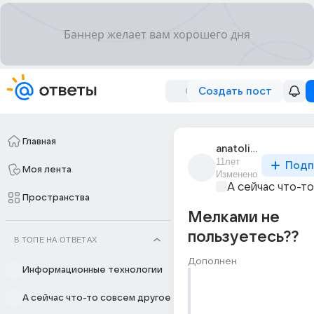
Создать пост
Главная
anatolich_228
11лет
Подп
Моя лента
Изменено
А сейчас что-т
Пространства
Мелками не
пользуетесь??
В ТОПЕ НА ОТВЕТАХ
Дополнен
Информационные технологии
А сейчас что-то совсем другое