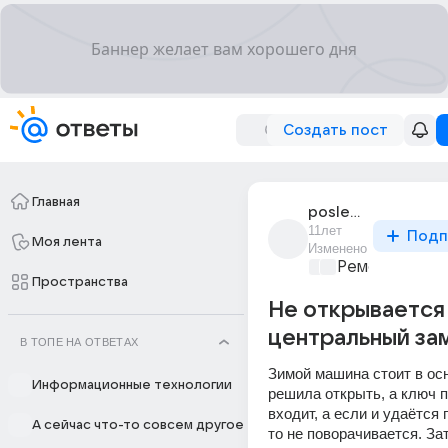
Создать пост
Главная
poslednii_den_8
11лет
Подп
Моя лента
Изменено
Ремонт и обс
Пространства
Не открывается
центральный зам
В ТОПЕ НА ОТВЕТАХ
Зимой машина стоит в осн
Информационные технологии
решила открыть, а ключ п
входит, а если и удаётся 
А сейчас что-то совсем другое
то не поворачивается. Зат