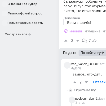
багажником проблем нет, 
О любви без купюр
легко. И пультом открыва
ли это, что стоит замок м
Философский вопрос
Дополнен
Всем спасибо!
Политические дебаты
мнения
#машина
#
Смотреть все
0
7
По дате
По рейтингу
ivan_ivanov_50300
11лет
Мудрец
замерз.. отойдет .
2
Ответи
Скрыть ветку
poslednii_den_8
11лет
Знаток