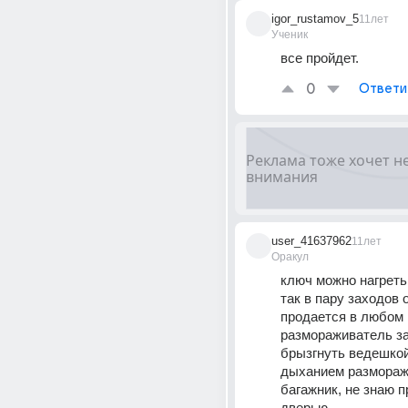
igor_rustamov_5
11лет
Ученик
все пройдет.
0
Ответи
user_41637962
11лет
Оракул
ключ можно нагреть 
так в пару заходов 
продается в любом 
размораживатель з
брызгнуть ведешко
дыханием размораж
багажник, не знаю пр
дверью