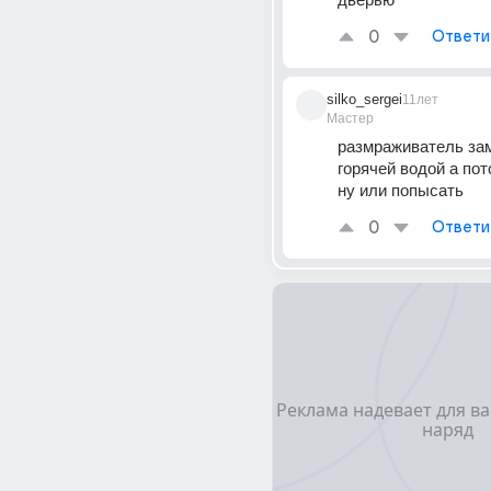
0
Ответи
silko_sergei
11лет
Мастер
размраживатель зам
горячей водой а пот
ну или попысать
0
Ответи