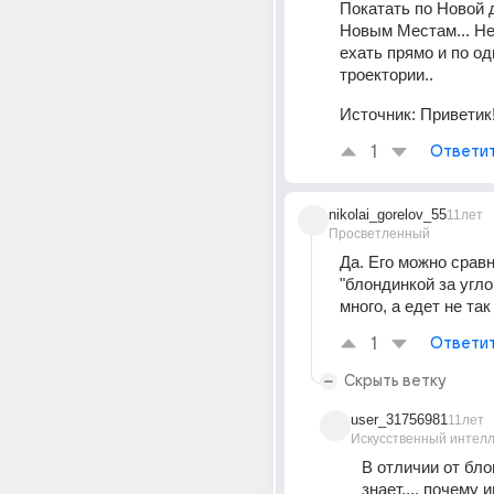
Покатать по Новой д
Новым Местам... Не 
ехать прямо и по одн
троектории..
Источник:
Приветик!
1
Ответи
nikolai_gorelov_55
11лет
Просветленный
Да. Его можно сравн
"блондинкой за углом
много, а едет не так
1
Ответи
Скрыть ветку
user_31756981
11лет
Искусственный интелл
В отличии от блон
знает.... почему 