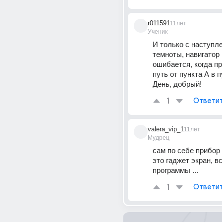
r011591
11лет
Ученик
И только с наступле
темноты, навигатор 
ошибается, когда п
путь от пункта А в п
День, добрый!
1
Ответи
valera_vip_1
11лет
Мудрец
сам по себе прибор 
это гаджет экран, вс
программы ...
1
Ответи