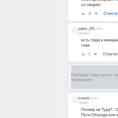
се свернет
3
Ответи
padre_105
11лет
Оракул
есть тогда и женщин
тоже
1
Ответи
kvasek
11лет
Гений
Почему не Туда?.. О
Пути Объезда или х