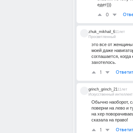
едет)))
0
Отве
zhuk_mikhail_6
11лет
Просветленный
это все от женщины 
моей даже навигатор
соглашается, когда 
захотелось.
1
Ответи
grinch_grinch_21
11лет
Искусственный интеллект
Обычно наоборот, са
поверни на лево и ту
на хер поворачиваеш
сказала на право!
1
Ответи