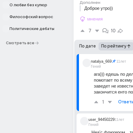
Дополнен
О любви без купюр
Доброе утро))
Философский вопрос
мнения
Политические дебаты
7
10
Смотреть все
По дате
По рейтингу
natalya_669
11лет
Гений
ага))) едешь по дел
помотает по всему 
заведет не известно
закончится енто по
1
Ответ
user_94450229
11лет
Гений
Неа'с флюгером... т