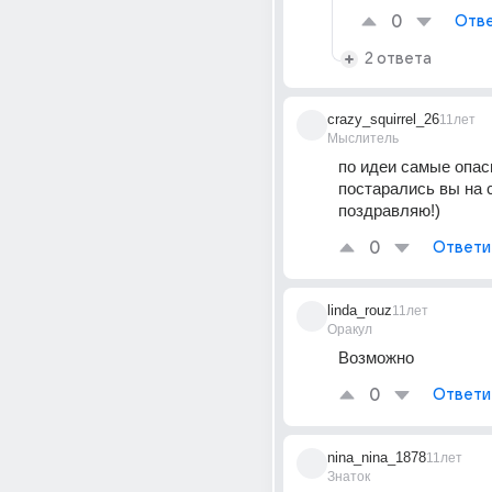
0
Отве
2 ответа
crazy_squirrel_26
11лет
Мыслитель
по идеи самые опасн
постарались вы на с
поздравляю!)
0
Ответи
linda_rouz
11лет
Оракул
Возможно
0
Ответи
nina_nina_1878
11лет
Знаток