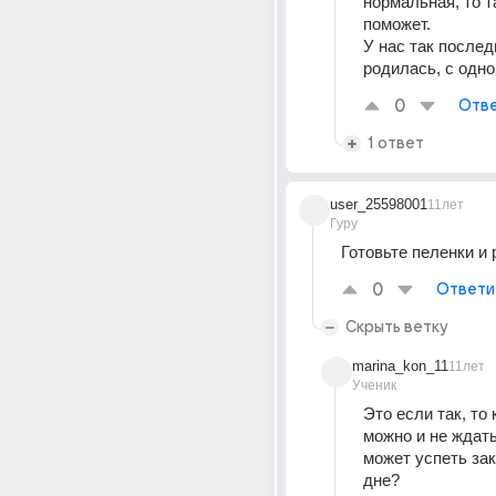
нормальная, то т
поможет.
У нас так послед
родилась, с одно
0
Отве
1 ответ
user_25598001
11лет
Гуру
Готовьте пеленки и 
0
Ответи
Скрыть ветку
marina_kon_11
11лет
Ученик
Это если так, то 
можно и не ждать
может успеть зак
дне?