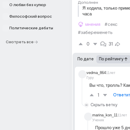
Дополнен
О любви без купюр
Я ходила, только приме
часа
Философский вопрос
мнения
#секс
Политические дебаты
#забеременеть
Смотреть все
0
31
По дате
По рейтингу
vedma_864
11лет
Гуру
Вы что, тролль? Ка
1
Ответи
Скрыть ветку
marina_kon_11
11лет
Ученик
Прошло уже 5 дн