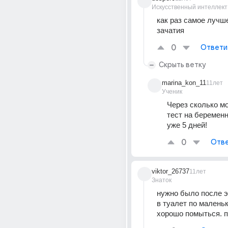
Искусственный интеллект
как раз самое лучше
зачатия
0
Ответи
Скрыть ветку
marina_kon_11
11лет
Ученик
Через сколько мо
тест на беременн
уже 5 дней!
0
Отве
viktor_26737
11лет
Знаток
нужно было после эт
в туалет по маленьк
хорошо помыться. 