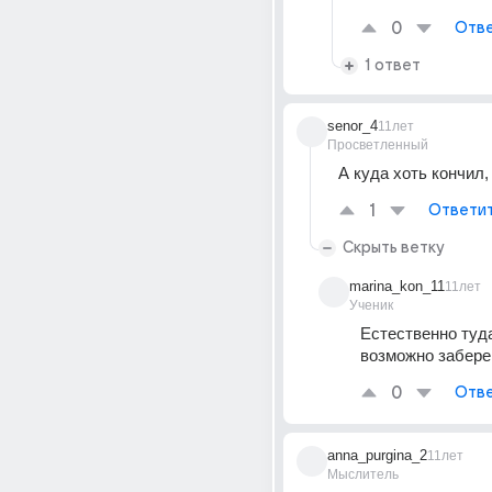
0
Отве
1 ответ
senor_4
11лет
Просветленный
А куда хоть кончил, 
1
Ответи
Скрыть ветку
marina_kon_11
11лет
Ученик
Естественно туда
возможно заберем
0
Отве
anna_purgina_2
11лет
Мыслитель