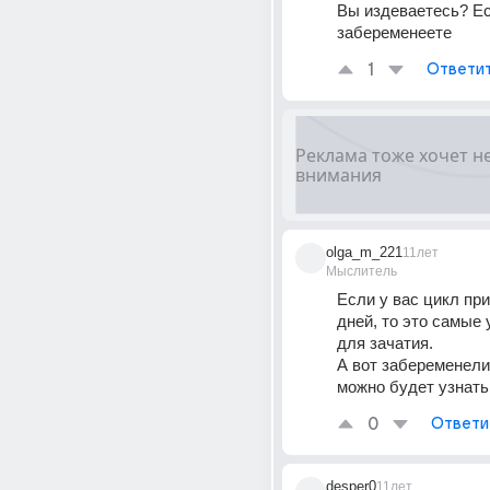
Вы издеваетесь? Ес
забеременеете
1
Ответи
olga_m_221
11лет
Мыслитель
Если у вас цикл при
дней, то это самые 
для зачатия.
А вот забеременели 
можно будет узнать
0
Ответи
desper0
11лет