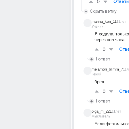
0
Ответи
Скрыть ветку
marina_kon_11
11лет
Ученик
Я ходила, только
через пол часа!
0
Отве
1 ответ
melamori_blimm_7
11л
Гений
бред.
0
Отве
1 ответ
olga_m_221
11лет
Мыслитель
Если фертильнос