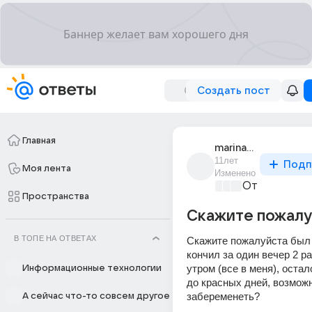
Создать пост
Главная
marina_kon_11
11лет
Подп
Моя лента
Изменено
От колыбели
Пространства
Скажите пожалу
В ТОПЕ НА ОТВЕТАХ
Скажите пожалуйста был с
кончил за один вечер 2 ра
утром (все в меня), остал
Информационные технологии
до красных дней, возможн
забеременеть?
А сейчас что-то совсем другое