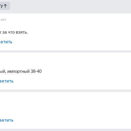
гу
1лет
 за что взять.
етить
ый, импортный 38-40
ветить
ветить