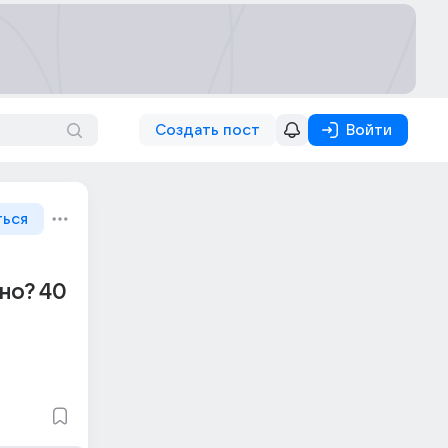
Создать пост
Войти
ться
но? 40