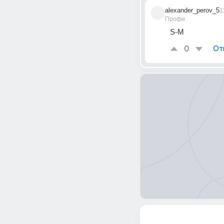
alexander_perov_5
1
Профи
S-M
0
От