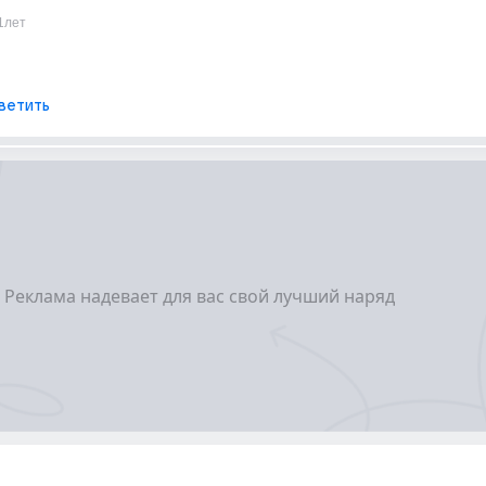
1лет
ветить