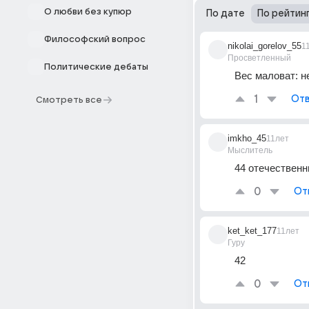
О любви без купюр
По дате
По рейтин
Философский вопрос
nikolai_gorelov_55
1
Просветленный
Политические дебаты
Вес маловат: не
1
Отв
Смотреть все
imkho_45
11лет
Мыслитель
44 отечественн
0
От
ket_ket_177
11лет
Гуру
42
0
От