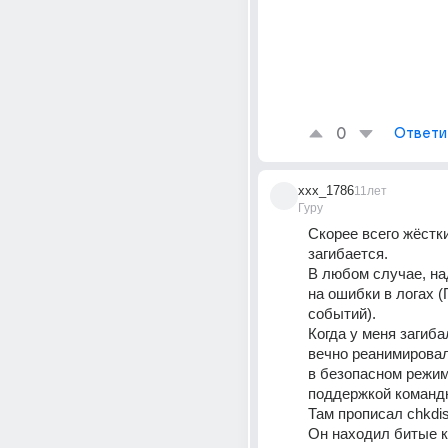
0
Ответи
xxx_1786
11лет
Гуру
Скорее всего жёстки
загибается.
В любом случае, на
на ошибки в логах (
событий).
Когда у меня загибал
вечно реанимировал.
в безопасном режиме
поддержкой командн
Там прописал chkdisk
Он находил битые к