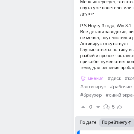
Меня интересует, это что-
ноута уже полетело, или в
другое. 
P.S Ноуту 3 года, Win 8.1 -
Все детали заводские, ни 
не менял, ноут чистился р
Антивирус отсутствует
Глупые ответы по типу вы
разбей и прочее - оставьт
при себе, нужен ответ кон
теме, для решения пробл
мнения
#диск
#ко
#антивирус
#рабочие
#браузер
#синий экра
0
5
По дате
По рейтингу