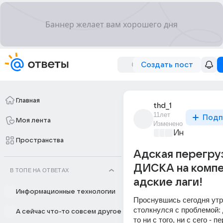
Создать пост
Главная
thd_1
11лет
Подп
Моя лента
Изменено
Информацио
Пространства
Адская перегру
ДИСКА на компе
В ТОПЕ НА ОТВЕТАХ
адские лаги!
Информационные технологии
Проснувшись сегодня утро
столкнулся с проблемой:
А сейчас что-то совсем другое
то ни с того, ни с сего - пе