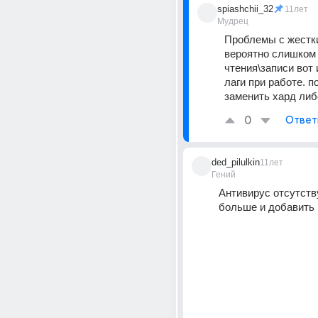
spiashchii_32
11лет
Мудрец
Проблемы с жестки
вероятно слишком 
чтения\записи вот и
лаги при работе. п
заменить хард либ
0
Ответ
ded_pilulkin
11лет
Гений
Антивирус отсутствуе
больше и добавить н