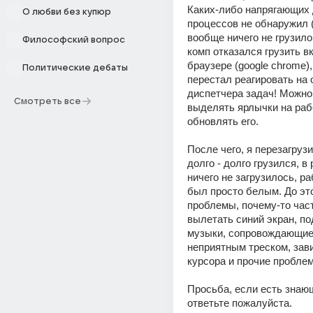
Каких-либо напрягающих 
О любви без купюр
процессов не обнаружил (
вообще ничего не грузило 
Философский вопрос
комп отказался грузить вк
браузере (google chrome),
Политические дебаты
перестал реагировать на 
диспетчера задач! Можно
Смотреть все
выделять ярлычки на рабо
обновлять его.
После чего, я перезагрузил
долго - долго грузился, в 
ничего не загрузилось, ра
был просто белым. До это
проблемы, почему-то част
вылетать синий экран, по
музыки, сопровождающие
неприятным треском, зави
курсора и прочие проблем
Просьба, если есть знающ
ответьте пожалуйста.