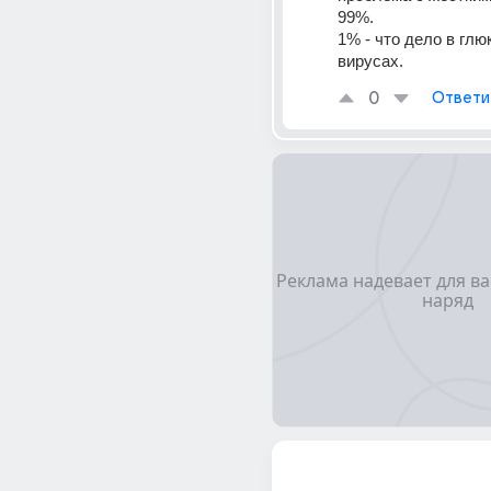
99%. 
1% - что дело в глю
вирусах.
0
Ответи