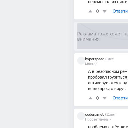
перемешал из них 
0
Ответи
hyperspeed
11лет
Мастер
А в безопасном режи
пробовал грузиться?
антивирус отсутсвут
всего просто вирус
0
Ответи
codename87
11лет
Просветленный
проблема с жёстким 