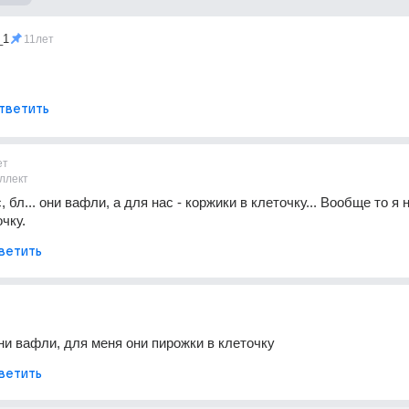
_1
11лет
тветить
ет
ллект
, бл... они вафли, а для нас - коржики в клеточку... Вообще то я 
чку.
ветить
они вафли, для меня они пирожки в клеточку
ветить