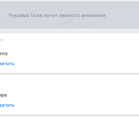
ет
очку
ветить
ара
ветить