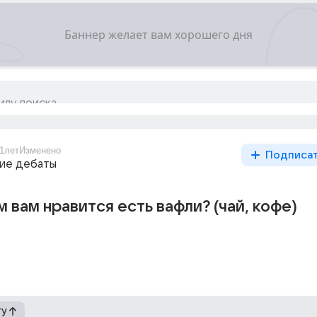
1лет
Изменено
Подписа
ие дебаты
м вам нравится есть вафли? (чай, кофе)
гу