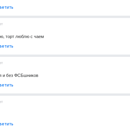
ветить
ет
ю, торт люблю с чаем
ветить
ет
ия и без ФСБшников
ветить
ет
ветить