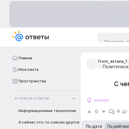
Главная
from_astana_1
1
Политическ
Моя лента
Пространства
С че
В ТОПЕ НА ОТВЕТАХ
мнения
Информационные технологии
0
9
А сейчас что-то совсем другое
По дате
По рейтин