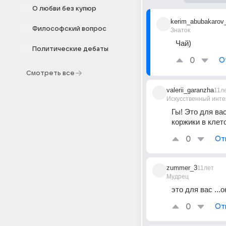
О любви без купюр
kerim_abubakarov
Философский вопрос
Знаток
Чай)
Политические дебаты
0
О
Смотреть все
valerii_garanzha
11л
Искусственный инте
Гы! Это для вас
коржики в клето
0
От
zummer_3
11лет
Мудрец
это для вас ...
0
От