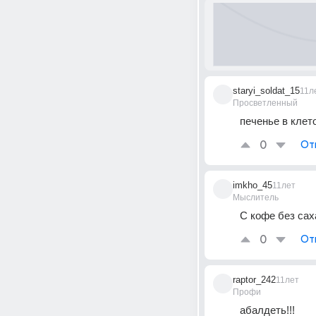
staryi_soldat_15
11л
Просветленный
печенье в клет
0
От
imkho_45
11лет
Мыслитель
С кофе без сах
0
От
raptor_242
11лет
Профи
абалдеть!!!