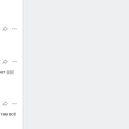
т (((((
там всё 