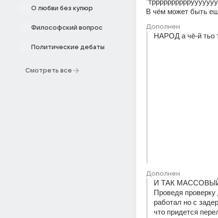
"тррррррррррууууууу
О любви без купюр
В чём может быть ещ
Дополнен
Философский вопрос
НАРОД а чё-й тьо 
Политические дебаты
Смотреть все
Дополнен
И ТАК МАССОВЫЙ
Проведя проверку 
работал но с заде
что придется пере