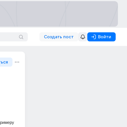
Создать пост
Войти
ться
примеру