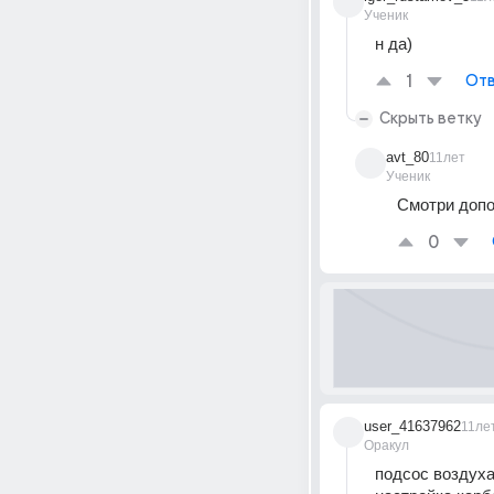
Ученик
н да)
1
Отв
Скрыть ветку
avt_80
11лет
Ученик
Смотри допо
0
user_41637962
11ле
Оракул
подсос воздух