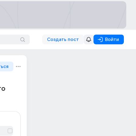
Создать пост
Войти
ться
го