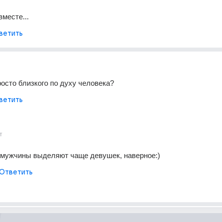
вместе...
ветить
осто близкого по духу человека?
ветить
т
 мужчины выделяют чаще девушек, наверное:)
Ответить