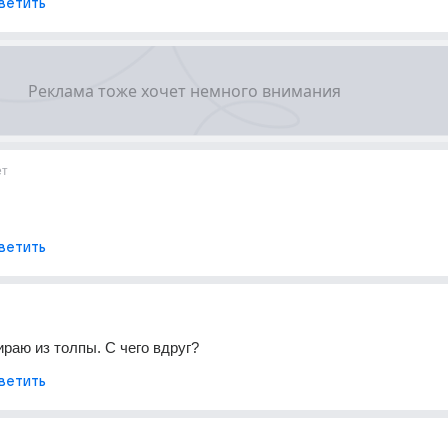
ветить
ет
ветить
ираю из толпы. С чего вдруг?
ветить