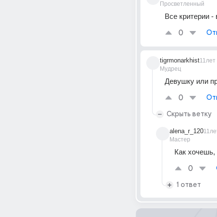
Просветленный
Все критерии - 
0
От
tigrmonarkhist
11лет
Мудрец
Девушку или пр
0
От
Скрыть ветку
alena_r_120
11ле
Мастер
Как хочешь,
0
1 ответ