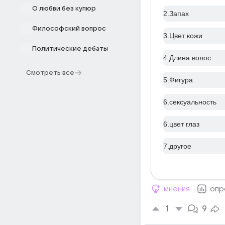
О любви без купюр
2.Запах
Философский вопрос
3.Цвет кожи
Политические дебаты
4.Длина волос
Смотреть все
5.Фигура
6.сексуальность
6.цвет глаз
7.другое
мнения
опр
1
9