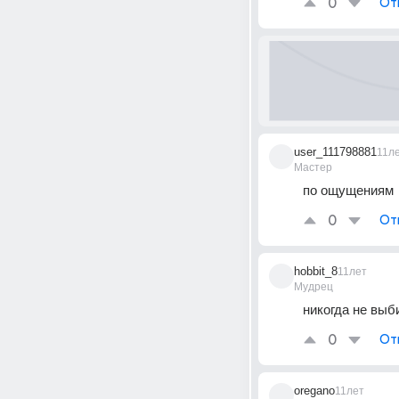
0
От
user_111798881
11л
Мастер
по ощущениям
0
От
hobbit_8
11лет
Мудрец
никогда не выб
0
От
oregano
11лет