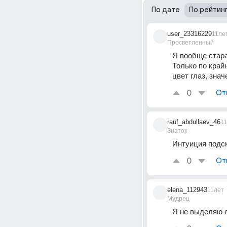
По дате
По рейтин
user_23316229
11ле
Просветленный
Я вообще стар
Только по крайн
цвет глаз, знач
0
От
rauf_abdullaev_46
1
Знаток
Интуиция подс
0
От
elena_112943
11лет
Мудрец
Я не выделяю л