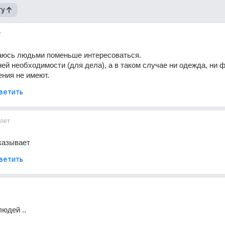
гу
т
аюсь людьми поменьше интересоваться.
ей необходимости (для дела), а в таком случае ни одежда, ни фи
ения не имеют.
ветить
1лет
казывает
ветить
юдей ..