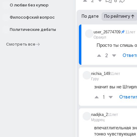
2
6
О любви без купюр
По дате
По рейтингу
Философский вопрос
Политические дебаты
user_26774709
11лет
Оракул
Смотреть все
Просто ты спишь о
2
Ответ
nichia_149
11лет
Гуру
значит вы не Штирл
1
Ответи
nadijka_2
11лет
Мудрец
впечатлительная зна
тонко чувствующая 