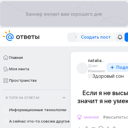
Создать пост
Главная
natalia_71447
11лет
Подп
Моя лента
Изменено
Здоровый сон
Пространства
Если я не высы
В ТОПЕ НА ОТВЕТАХ
значит я не умею
Информационные технологии
мнения
#высыпать
А сейчас что-то совсем другое