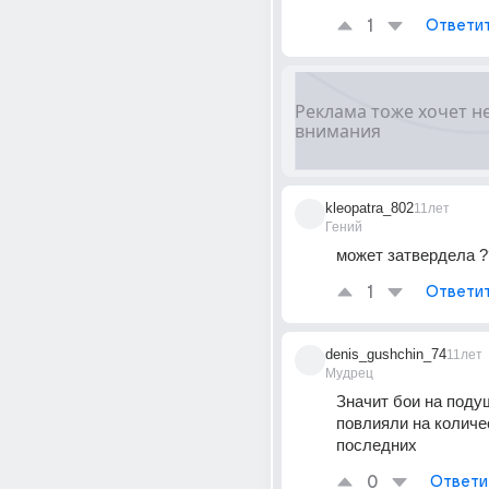
1
Ответи
kleopatra_802
11лет
Гений
может затвердела ?
1
Ответи
denis_gushchin_74
11лет
Мудрец
Значит бои на подуш
повлияли на количес
последних
0
Ответи