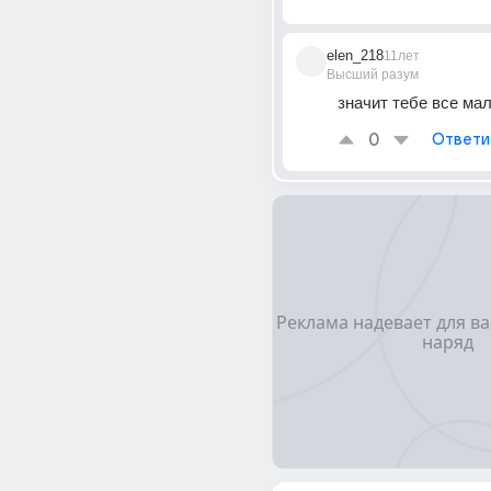
elen_218
11лет
Высший разум
значит тебе все мал
0
Ответи