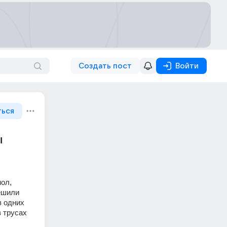
Создать пост
Войти
ться
ы
ол, 
ешили 
 одних 
 трусах 