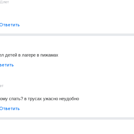
11лет
Ответить
ел детей в лагере в пижамах
ветить
ет
гому спать? в трусах ужасно неудобно
Ответить