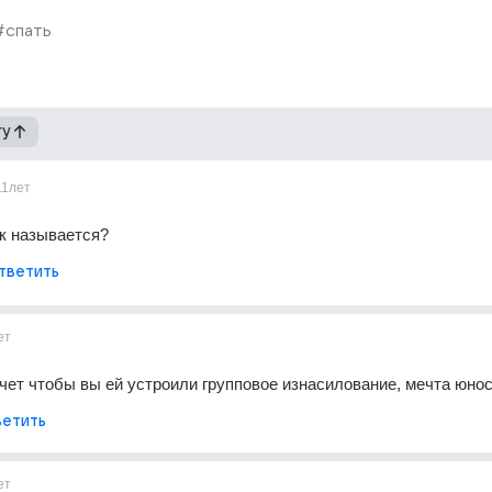
#спать
гу
11лет
к называется?
тветить
ет
чет чтобы вы ей устроили групповое изнасилование, мечта юно
етить
ет