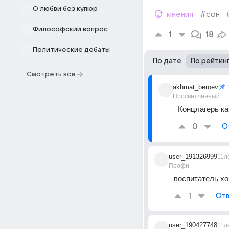
О любви без купюр
мнения
#сон
Философский вопрос
1
18
Политические дебаты
По дате
По рейтин
Смотреть все
akhmat_beroev
Просветленный
Концлагерь ка
0
О
user_191326999
11л
Профи
воспитатель хо
1
Отв
user_190427748
11л