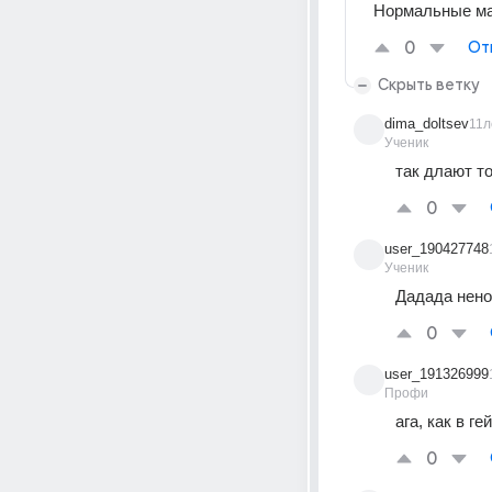
Нормальные мал
0
От
Скрыть ветку
dima_doltsev
11л
Ученик
так длают т
0
user_190427748
Ученик
Дадада нен
0
user_191326999
Профи
ага, как в ге
0