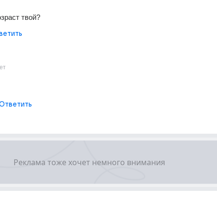
озраст твой?
ветить
ет
Ответить