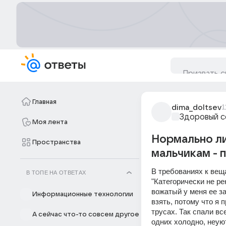
Главная
dima_doltsev
1
Здоровый с
Моя лента
Нормально ли
Пространства
мальчикам - 
В требованиях к веща
В ТОПЕ НА ОТВЕТАХ
"Категорически не ре
вожатый у меня ее з
Информационные технологии
взять, потому что я 
трусах. Так спали вс
А сейчас что-то совсем другое
одних холодно, неую