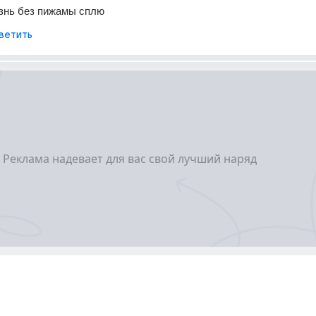
знь без пижамы сплю
ветить