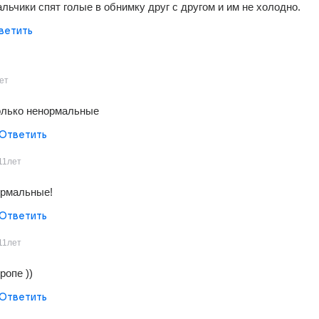
ьчики спят голые в обнимку друг с другом и им не холодно.
ветить
ет
олько ненормальные
Ответить
11лет
ормальные!
Ответить
11лет
йропе ))
Ответить