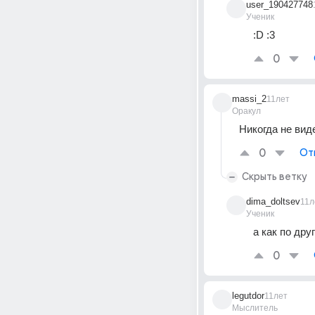
user_190427748
Ученик
:D :3
0
massi_2
11лет
Оракул
Никогда не вид
0
От
Скрыть ветку
dima_doltsev
11л
Ученик
а как по дру
0
legutdor
11лет
Мыслитель