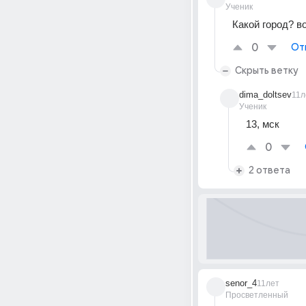
Ученик
Какой город? в
0
От
Скрыть ветку
dima_doltsev
11л
Ученик
13, мск
0
2 ответа
senor_4
11лет
Просветленный