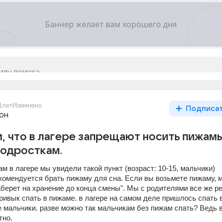
1лет
Изменено
Подписа
он
, что в лагере запрещают носить пижам
подросткам.
м в лагере мы увидели такой пункт (возраст: 10-15, мальчики) 
комендуется брать пижаму для сна. Если вы возьмете пижаму, м
аберет на хранение до конца смены". Мы с родителями все же р
привык спать в пижаме. в лагере на самом деле пришлось спать в
е мальчики. разве можно так мальчикам без пижам спать? Ведь в
тно.