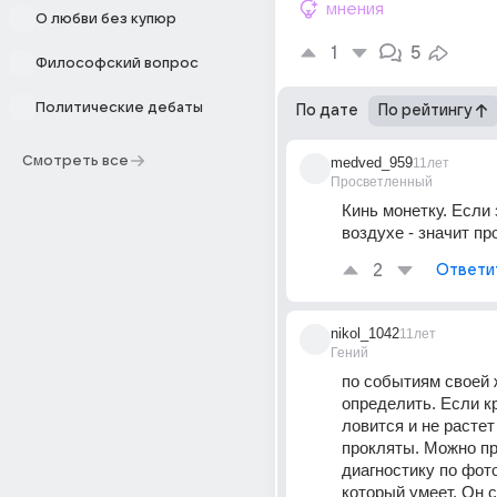
мнения
О любви без купюр
1
5
Философский вопрос
Политические дебаты
По дате
По рейтингу
Смотреть все
medved_959
11лет
Просветленный
Кинь монетку. Если 
воздухе - значит пр
2
Ответи
nikol_1042
11лет
Гений
по событиям своей 
определить. Если кр
ловится и не растет 
прокляты. Можно пр
диагностику по фото
который умеет. Он с