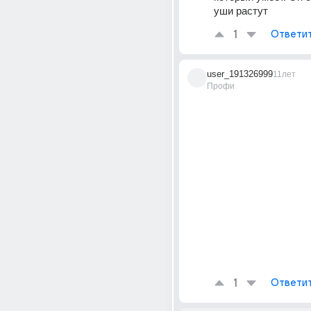
уши растут
1
Ответи
user_191326999
11лет
Профи
1
Ответи