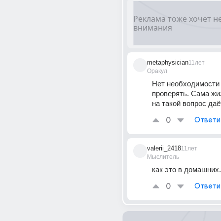
metaphysician
11лет
Оракул
Нет необходимости 
проверять. Сама жи
на такой вопрос даё
0
Ответи
valerii_2418
11лет
Мыслитель
как это в домашних.
0
Ответи