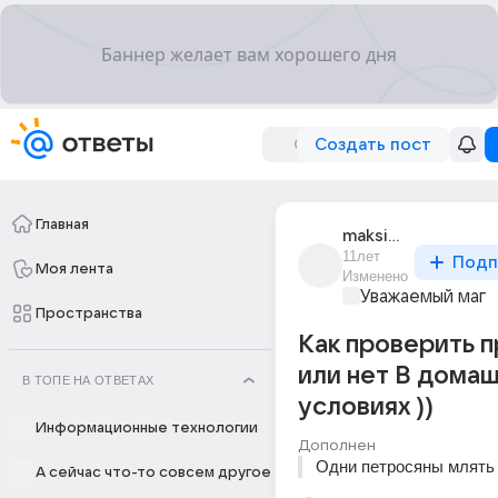
Создать пост
Главная
maksim_maksov_77
11лет
Подп
Моя лента
Изменено
Уважаемый маг
Пространства
Как проверить п
или нет В дома
В ТОПЕ НА ОТВЕТАХ
условиях ))
Информационные технологии
Дополнен
Одни петросяны млять 
А сейчас что-то совсем другое