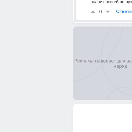
значит они ей не н
0
Ответи