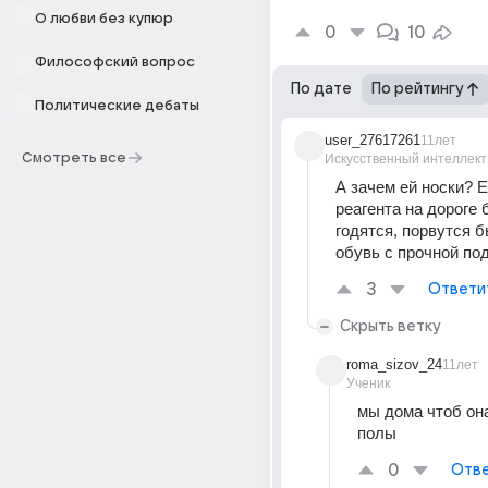
О любви без купюр
0
10
Философский вопрос
По дате
По рейтингу
Политические дебаты
user_27617261
11лет
Смотреть все
Искусственный интеллект
А зачем ей носки? Е
реагента на дороге б
годятся, порвутся б
обувь с прочной по
3
Ответи
Скрыть ветку
roma_sizov_24
11лет
Ученик
мы дома чтоб она
полы
0
Отве