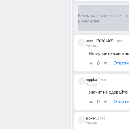
user_176261465
11лет
Ученик
Не мучайте животны
0
Ответи
reppka
11лет
Профи
значит не одевайте!
0
Ответи
ajoker
11лет
Ученик