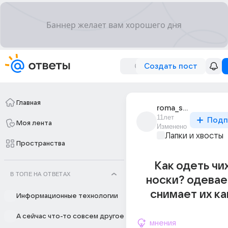
Создать пост
Главная
roma_sizov_24
11лет
Подп
Моя лента
Изменено
Лапки и хвосты
Пространства
Как одеть чи
В ТОПЕ НА ОТВЕТАХ
носки? одевае
снимает их ка
Информационные технологии
А сейчас что-то совсем другое
мнения