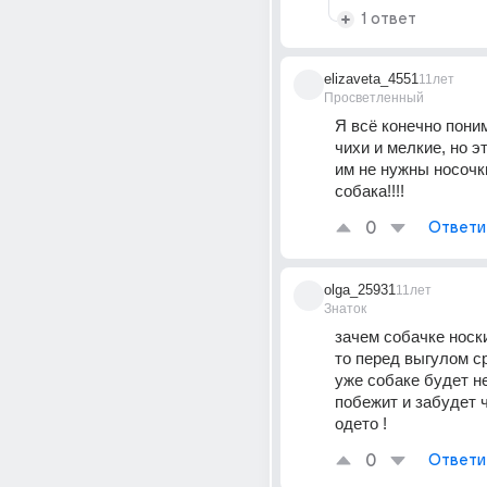
1 ответ
elizaveta_4551
11лет
Просветленный
Я всё конечно поним
чихи и мелкие, но эт
им не нужны носочки.
собака!!!!
0
Ответи
olga_25931
11лет
Знаток
зачем собачке носки,
то перед выгулом ср
уже собаке будет не
побежит и забудет ч
одето !
0
Ответи