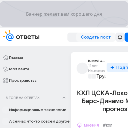
Создать пост
Главная
iurevich_359
11лет
Подп
Моя лента
Изменено
Трушный спор
Пространства
КХЛ ЦСКА-Локо
В ТОПЕ НА ОТВЕТАХ
Барс-Динамо 
прогноз
Информационные технологии
А сейчас что-то совсем другое
мнения
#кхл