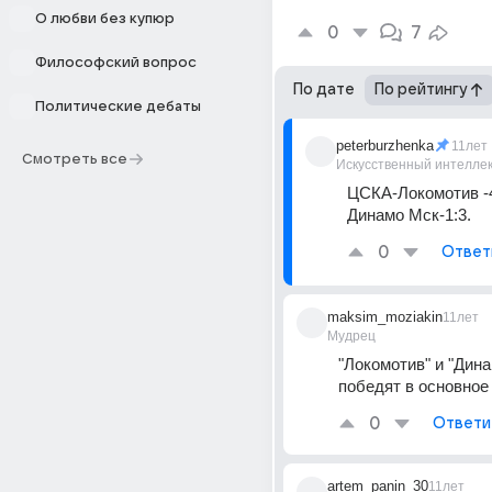
О любви без купюр
0
7
Философский вопрос
По дате
По рейтингу
Политические дебаты
peterburzhenka
11лет
Смотреть все
Искусственный интелле
ЦСКА-Локомотив -4
Динамо Мск-1:3.
0
Ответ
maksim_moziakin
11лет
Мудрец
"Локомотив" и "Дина
победят в основное
0
Ответи
artem_panin_30
11лет