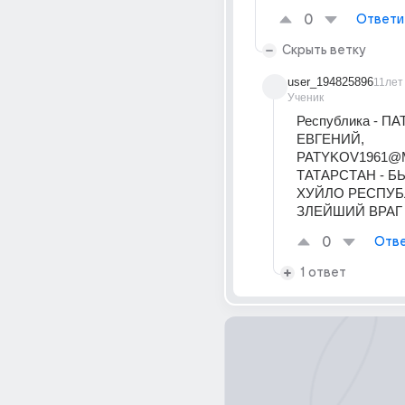
0
Ответи
Скрыть ветку
user_194825896
11лет
Ученик
Республика - ПА
ЕВГЕНИЙ, 
PATYKOV1961@M
ТАТАРСТАН - БЫ
ХУЙЛО РЕСПУБ
ЗЛЕЙШИЙ ВРАГ
0
Отве
1 ответ