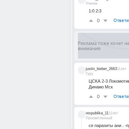
Ученик
1:0 2:3
0
Ответи
justin_bieber_2663
11лет
Гуру
ЦСКА 2-3 Локомотив 
Динамо Мск
0
Ответи
respublika_11
11лет
Просветленный
се паразиты ани . -