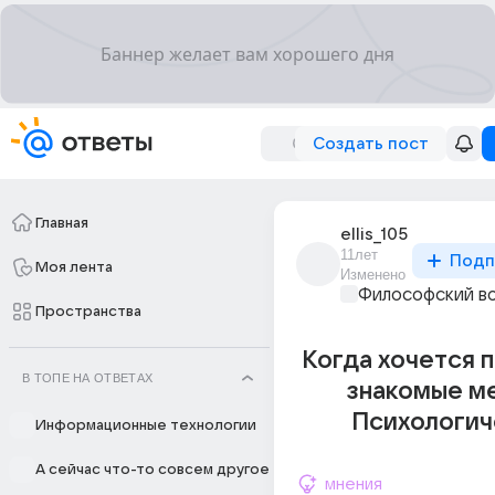
Создать пост
Главная
ellis_105
11лет
Подп
Моя лента
Изменено
Философский в
Пространства
Когда хочется п
В ТОПЕ НА ОТВЕТАХ
знакомые м
Психологич
Информационные технологии
А сейчас что-то совсем другое
мнения