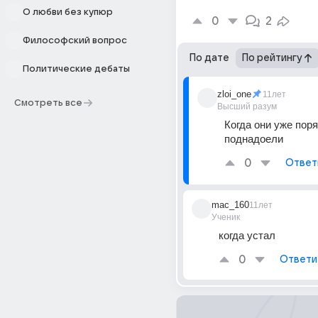
О любви без купюр
0
2
Философский вопрос
По дате
По рейтингу
Политические дебаты
zloi_one
11лет
Смотреть все
Высший разум
Когда они уже поря
поднадоели
0
Ответ
mac_160
11лет
Ученик
когда устал
0
Ответи