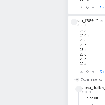
0
От
user_67856447
11ле
Знаток
23 a
24 б в
25 б
26 б
27 в
28 б
29 б
30 a
0
От
Скрыть ветку
zhenia_churikov
Ученик
Ее реши