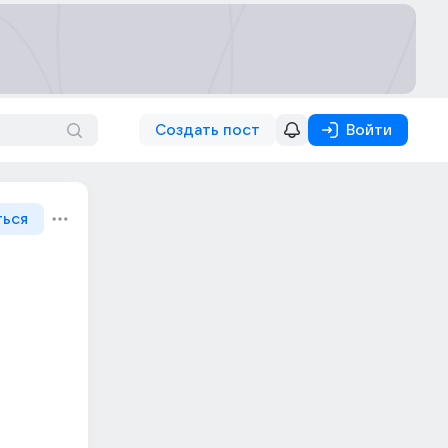
Создать пост
Войти
ться