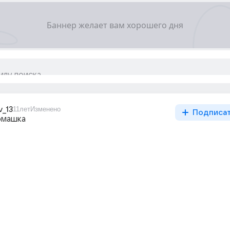
v_13
11лет
Изменено
Подписа
омашка