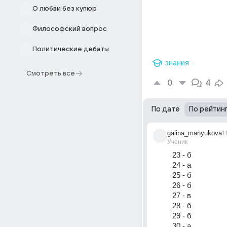
О любви без купюр
Философский вопрос
Политические дебаты
знания
Смотреть все
0
4
По дате
По рейтин
galina_manyukova
1
Ученик
23 - б
24 - а
25 - б
26 - б
27 - в
28 - б
29 - б
30 - а