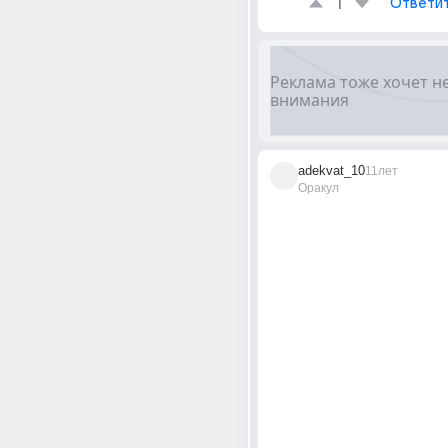
1
Ответи
adekvat_10
11лет
Оракул