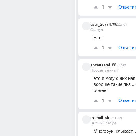
1
Ответи
user_26774709
11лет
Оракул
Все.
1
Ответи
sozertsatel_88
11лет
Просветленный
это я могу о них нап
вообще такие пиз... 
более!
1
Ответи
mikhail_vitts
11лет
Высший разум
Многорук, клыкаст...