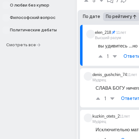
5
7
О любви без купюр
По дате
По рейтингу
Философский вопрос
Политические дебаты
elen_218
11лет
Высший разум
Смотреть все
вы удивитесь ...но 
1
Ответ
denis_gushchin_74
11лет
Мудрец
СЛАВА БОГУ ничег
1
Ответи
kuzkin_otets_2
11лет
Мудрец
Исключительно мате