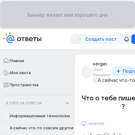
Создать пост
Главная
sergei_kireev_157
11лет
Подп
Моя лента
Изменено
А сейчас что-т
Пространства
Что о тебе пиш
В ТОПЕ НА ОТВЕТАХ
?
Информационные технологии
мнения
А сейчас что-то совсем другое