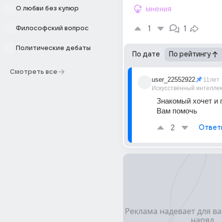
О любви без купюр
мнения
1
1
Философский вопрос
Политические дебаты
По дате
По рейтингу
Смотреть все
user_22552922
11лет
Искусственный интелле
Знакомый хочет и 
Вам помочь
2
Ответ