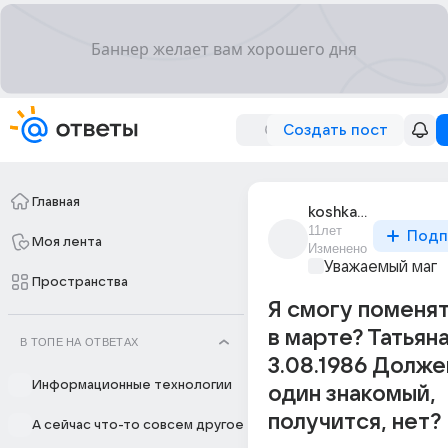
Создать пост
Главная
koshka_7987
11лет
Подп
Моя лента
Изменено
Уважаемый маг
Пространства
Я смогу поменят
в марте? Татьян
В ТОПЕ НА ОТВЕТАХ
3.08.1986 Долже
Информационные технологии
один знакомый,
получится, нет?
А сейчас что-то совсем другое