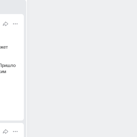
жет 
Пришло 
им 