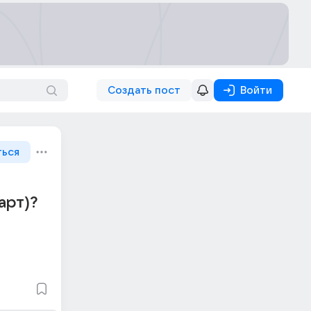
Создать пост
Войти
ться
арт)?