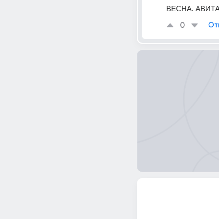
ВЕСНА. АВИТ
0
От