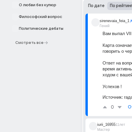
О любви без купюр
По дате
По рейтин
Философский вопрос
sirenevaia_feia_1
Гений
Политические дебаты
Вам выпал VII
Смотреть все
Карта означае
говорить о че
Ответ на вопр
время активны
ходом с вашей
Успехов !
Источник:
гад
0
О
iurii_16955
11лет
Мастер