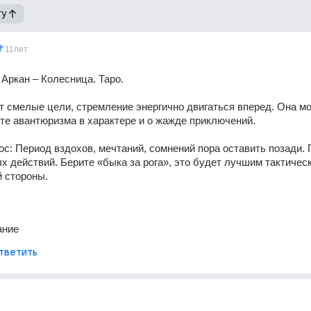
гу
11лет
 Аркан – Колесница. Таро.
т смелые цели, стремление энергично двигаться вперед. Она мо
рте авантюризма в характере и о жажде приключений.
ос: Период вздохов, мечтаний, сомнений пора оставить позади. 
х действий. Берите «быка за рога», это будет лучшим тактическ
 стороны.
ание
тветить