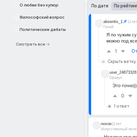
О любви без купюр
По дате
По рейтин
Философский вопрос
absentis_1
11ле
Гений
Политические дебаты
Я по чужим сум
можно под все
Смотреть все
1
От
Скрыть ветку
user_24873328
Оракул
Это точно))
0
1 ответ
novoe
11лет
Искусственный инте
Недавно мне по