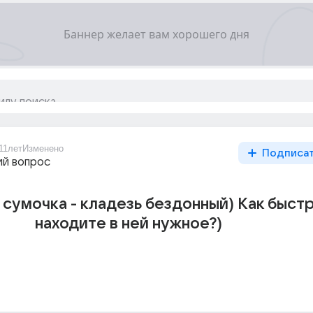
11лет
Изменено
Подписа
й вопрос
сумочка - кладезь бездонный) Как быст
находите в ней нужное?)