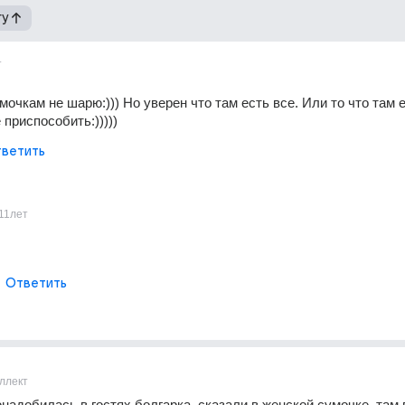
гу
т
очкам не шарю:))) Но уверен что там есть все. Или то что там ес
 приспособить:)))))
ветить
11лет
Ответить
ллект
надобилась в гостях болгарка, сказали в женской сумочке, там в