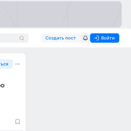
Создать пост
Войти
ться
ро