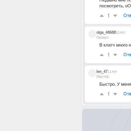
посмотреть, оО
1
Отв
olga_48688
11лет
Оракул
В клатч много н
1
Отв
len_47
11лет
Мастер
Быстро. У меня
1
Отв